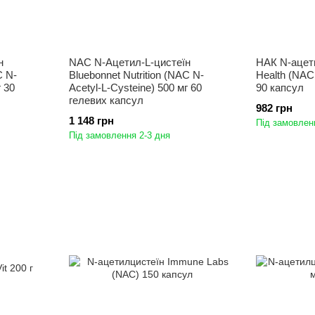
н
NAC N-Ацетил-L-цистеїн
НАК N-ацети
C N-
Bluebonnet Nutrition (NAC N-
Health (NAC,
г 30
Acetyl-L-Cysteine) 500 мг 60
90 капсул
гелевих капсул
982 грн
1 148 грн
Під замовлен
Під замовлення 2-3 дня