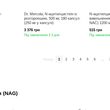
-
Dr. Mercola, N-ацетилцистеїн із
N-ацетилци
розторопшею, 500 мг, 180 капсул
вивільнення
(250 мг у капсулі)
NAC) 1200 м
3 376 грн
515 грн
Під замовлення 2-3 дня
Під замовлен
Назад
1
2
3
4
5
6
...
н (NAG)