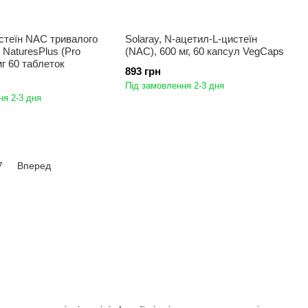
стеїн NAC тривалого
Solaray, N-ацетил-L-цистеїн
 NaturesPlus (Pro
(NAC), 600 мг, 60 капсул VegCaps
г 60 таблеток
893 грн
Під замовлення 2-3 дня
ня 2-3 дня
7
Вперед