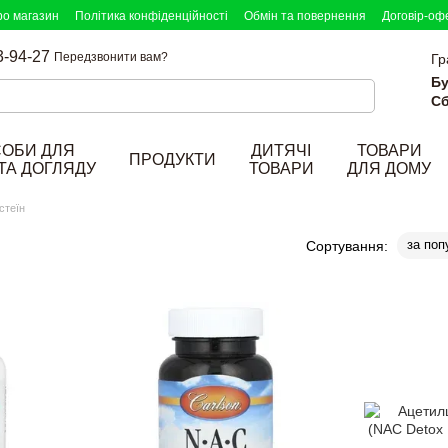
ро магазин
Політика конфіденційності
Обмін та повернення
Договір-оф
3-94-27
Передзвонити вам?
Гр
Бу
Сб
СОБИ ДЛЯ
ДИТЯЧІ
ТОВАРИ
ПРОДУКТИ
ТА ДОГЛЯДУ
ТОВАРИ
ДЛЯ ДОМУ
стеїн
за поп
Сортування: