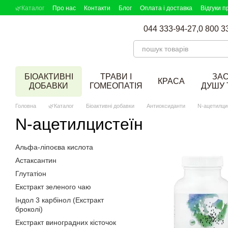
Перейти до основного контенту
🌿Каталог
Про нас
Контакти
Блог
Оплата і доставка
Відгуки п
DOBAVKI в ЗМІ
Партнерська програма
Підбір добавок
044 333-94-27,
0 800 3
БІОАКТИВНІ
ТРАВИ І
ЗА
КРАСА
ДОБАВКИ
ГОМЕОПАТІЯ
ДУШУ 
Головна
🌿Каталог
Біоактивні добавки
Антиоксиданти
N-ацетилци
N-ацетилцистеїн
Альфа-ліпоєва кислота
Астаксантин
Глутатіон
Екстракт зеленого чаю
Індол 3 карбінол (Екстракт
броколі)
Екстракт виноградних кісточок