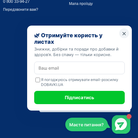
0 800 33-94-27
Мапа проїзду
Передзвонити вам?
результативності слід підібрати курс n-ацетилцистеїну, купити