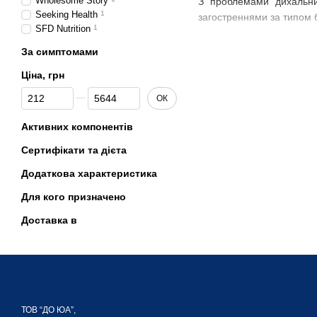
Wholesome Story
З проблемами дихальних
Seeking Health
1
загостреннями за типом б
SFD Nutrition
1
За симптомами
Ацетилцистеїн у таблетк
Ціна, грн
БАД знижує в'язкість сл
запальні процеси. Знижує
Від Ціна, грн
До Ціна, грн
ОК
Активних компонентів
Н-ацетилцистеї
Сертифікати та дієта
Додаткова характеристика
Діюча речовина актуальн
Для кого призначено
Доставка в
важкому відділенні мок
муковісцидозі, емфізе
ТОВ “ДО ЮА”,
розвитку алергії, бро