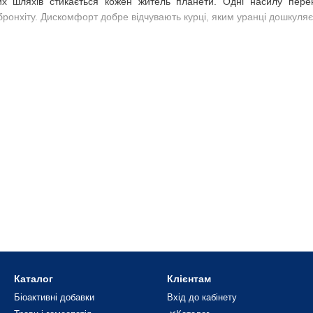
 шляхів стикається кожен житель планети. Одні насилу перенос
ронхіту. Дискомфорт добре відчувають курці, яким уранці дошкуляє
ах або капсулах – це потужний детоксикант, який ефективний при н
изу шляхом підвищеного синтезу глутатіону. Розрідження мокроти
 негативний вплив вільних радикалів і кисневих метаболітів, концен
н: показання до призначення
а при:
ротиння (під час лікування бронхітів, трахеїтів, пневмонії);
мі та абсцесі легень;
Каталог
Клієнтам
Біоактивні добавки
Вхід до кабінету
нхіальної астми;