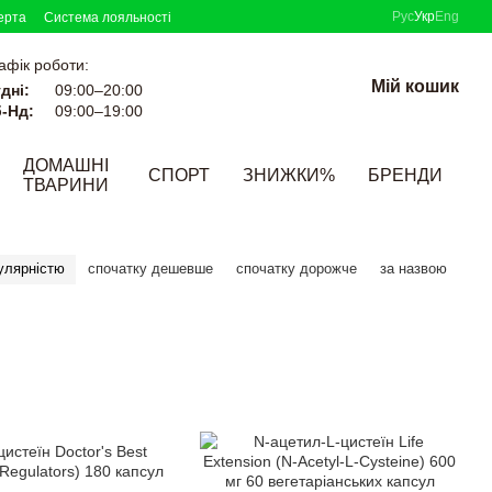
Рус
Укр
Eng
ерта
Система лояльності
афік роботи:
Мій кошик
дні:
09:00–20:00
-Нд:
09:00–19:00
ДОМАШНІ
СПОРТ
ЗНИЖКИ%
БРЕНДИ
ТВАРИНИ
улярністю
спочатку дешевше
спочатку дорожче
за назвою