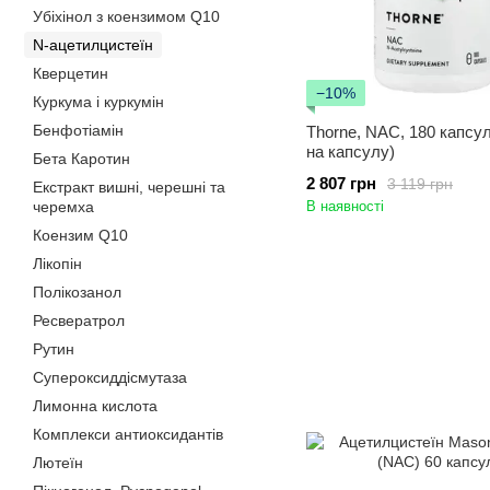
Убіхінол з коензимом Q10
N-ацетилцистеїн
Кверцетин
−10%
Куркума і куркумін
Бенфотіамін
Thorne, NAC, 180 капсул
на капсулу)
Бета Каротин
2 807 грн
3 119 грн
Екстракт вишні, черешні та
черемха
В наявності
Коензим Q10
Лікопін
Полікозанол
Ресвератрол
Рутин
Супероксиддісмутаза
Лимонна кислота
Комплекси антиоксидантів
Лютеїн