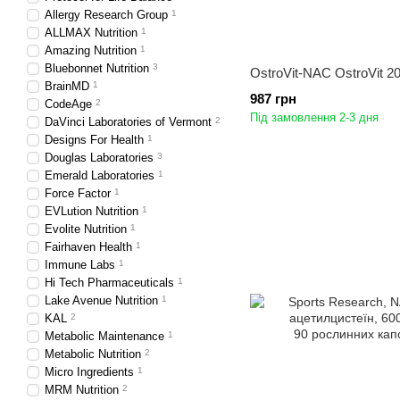
Allergy Research Group
1
ALLMAX Nutrition
1
Amazing Nutrition
1
Bluebonnet Nutrition
3
OstroVit-NAC OstroVit 20
BrainMD
1
987 грн
CodeAge
2
Під замовлення 2-3 дня
DaVinci Laboratories of Vermont
2
Designs For Health
1
Douglas Laboratories
3
Emerald Laboratories
1
Force Factor
1
EVLution Nutrition
1
Evolite Nutrition
1
Fairhaven Health
1
Immune Labs
1
Hi Tech Pharmaceuticals
1
Lake Avenue Nutrition
1
KAL
2
Metabolic Maintenance
1
Metabolic Nutrition
2
Micro Ingredients
1
MRM Nutrition
2