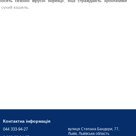
ять сезонні вірусні інфекції, інші страждають хронічними
 сухий кашель.
еобхідності виведення мокротиння з верхніх дихальних шляхів.
ння захищає від її потрапляння в легені, одночасно знімаючи
трацію яких регулює стан носоглотки.
Контактна інформація
044 333-94-27
вулиця Степана Бандери, 77,
Львів, Львівська область