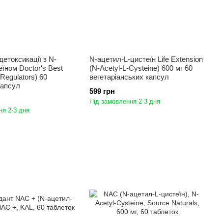
детоксикації з N-
N-ацетил-L-цистеїн Life Extension
їном Doctor's Best
(N-Acetyl-L-Cysteine) 600 мг 60
Regulators) 60
вегетаріанських капсул
капсул
599 грн
Під замовлення 2-3 дня
ня 2-3 дня