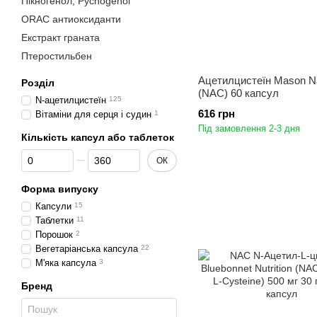
Пікногенол, Pycnogenol
ORAC антиоксиданти
Екстракт граната
Птеростильбен
Ацетилцистеїн Mason Na
Розділ
(NAC) 60 капсул
N-ацетилцистеїн
125
616 грн
Вітаміни для серця і судин
1
Під замовлення 2-3 дня
Кількість капсул або таблеток
Від Кількість капсул або таблеток
До Кількість капсул або таблеток
ОК
Форма випуску
Капсули
15
Таблетки
11
Порошок
2
Вегетаріанська капсула
22
М'яка капсула
3
Бренд