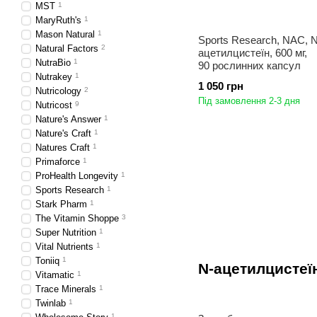
MST
1
MaryRuth's
1
Mason Natural
1
Sports Research, NAC, N
Natural Factors
2
ацетилцистеїн, 600 мг,
NutraBio
1
90 рослинних капсул
Nutrakey
1
1 050 грн
Nutricology
2
Під замовлення 2-3 дня
Nutricost
9
Nature's Answer
1
Nature's Craft
1
Natures Craft
1
Primaforce
1
ProHealth Longevity
1
Sports Research
1
Stark Pharm
1
The Vitamin Shoppe
3
Super Nutrition
1
Vital Nutrients
1
Toniiq
1
N-ацетилцистеї
Vitamatic
1
Trace Minerals
1
Twinlab
1
1