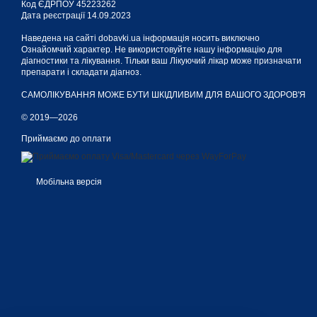
Код ЄДРПОУ 45223262
Дата реєстрації 14.09.2023
гнійних отитах, синус
Наведена на сайті dobavki.ua інформація носить виключно
Ознайомчий характер. Не використовуйте нашу інформацію для
діагностики та лікування. Тільки ваш Лікуючий лікар може призначати
препарати і складати діагноз.
Властивості пр
САМОЛІКУВАННЯ МОЖЕ БУТИ ШКІДЛИВИМ ДЛЯ ВАШОГО ЗДОРОВ'Я
© 2019—2026
Активний інгредієнт воло
Приймаємо до оплати
який можна за доступною
Мобільна версія
Загальний вплив на орга
розрідження мокротин
безпечний антидот пр