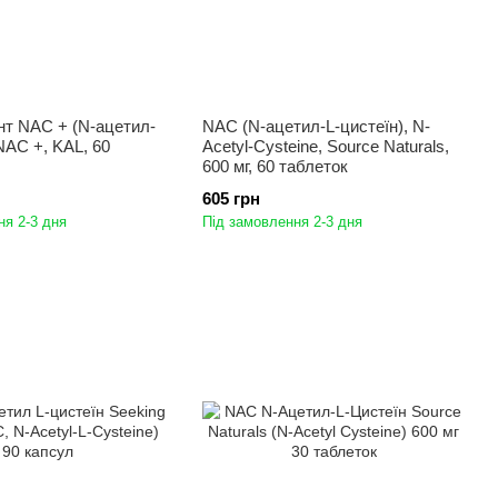
нт NAC + (N-ацетил-
NAC (N-ацетил-L-цистеїн), N-
 NAC +, KAL, 60
Acetyl-Cysteine, Source Naturals,
600 мг, 60 таблеток
605 грн
ня 2-3 дня
Під замовлення 2-3 дня