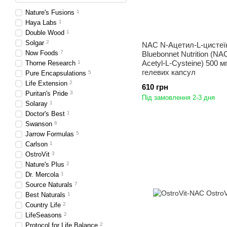
Nature's Fusions
1
Haya Labs
1
Double Wood
1
Solgar
2
NAC N-Ацетил-L-цистеї
Now Foods
7
Bluebonnet Nutrition (NA
Acetyl-L-Cysteine) 500 м
Thorne Research
1
гелевих капсул
Pure Encapsulations
5
Life Extension
2
610 грн
Puritan's Pride
3
Під замовлення 2-3 дня
Solaray
1
Doctor's Best
1
Swanson
6
Jarrow Formulas
5
Carlson
1
OstroVit
3
Nature's Plus
2
Dr. Mercola
1
Source Naturals
7
Best Naturals
1
Country Life
2
LifeSeasons
2
Protocol for Life Balance
2