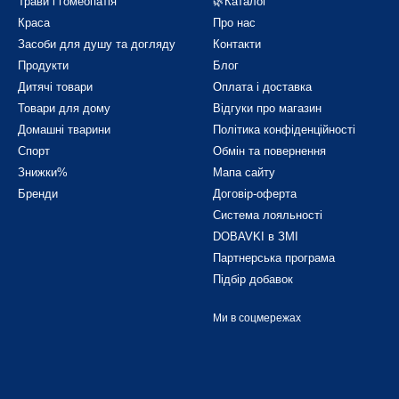
Трави і гомеопатія
🌿Каталог
Краса
Про нас
Засоби для душу та догляду
Контакти
итах, гайморитах, ринітах.
Продукти
Блог
Дитячі товари
Оплата і доставка
епарату ацетилцистеїн
Товари для дому
Відгуки про магазин
Домашні тварини
Політика конфіденційності
Спорт
Обмін та повернення
діє накопичувальним ефектом. Для максимального впливу і тривалої 
Знижки%
Мапа сайту
 ціною.
Бренди
Договір-оферта
Система лояльності
DOBAVKI в ЗМІ
нізм людини:
Партнерська програма
Підбір добавок
ня, виведення її назовні через відкашлювання;
Ми в соцмережах
и надмірному вживанні ацетилсаліцилової кислоти;