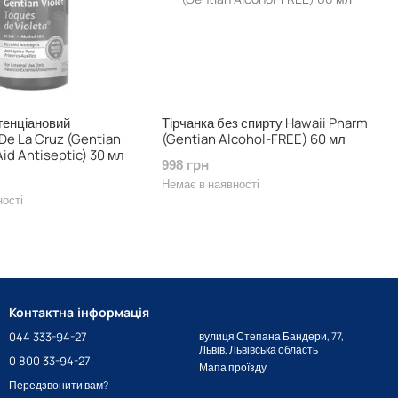
генціановий
Тірчанка без спирту Hawaii Pharm
De La Cruz (Gentian
(Gentian Alcohol-FREE) 60 мл
 Aid Antiseptic) 30 мл
998 грн
Немає в наявності
ності
Контактна інформація
044 333-94-27
вулиця Степана Бандери, 77,
Львів, Львівська область
0 800 33-94-27
Мапа проїзду
Передзвонити вам?