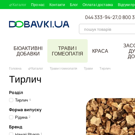
Перейти до основного контенту
🌿Каталог
Про нас
Контакти
Блог
Оплата і доставка
Відгуки п
044 333-94-27,
0 800 
ЗАС
БІОАКТИВНІ
ТРАВИ І
КРАСА
ДУ
ДОБАВКИ
ГОМЕОПАТІЯ
ДО
Головна
🌿Каталог
Трави і гомеопатія
Трави
Тирлич
Тирлич
Розділ
Тирлич
4
Форма випуску
Рідина
2
Бренд
Hawaii Pharm
1