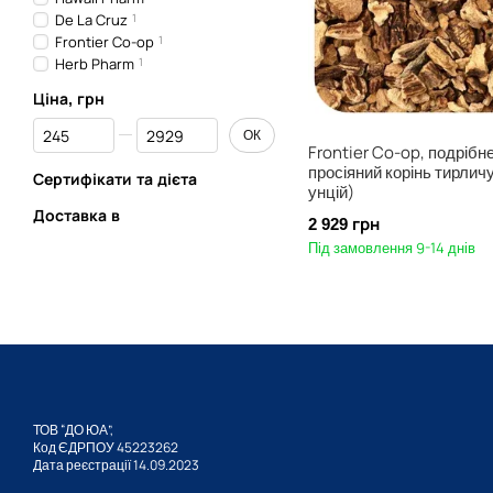
De La Cruz
1
Frontier Co-op
1
Herb Pharm
1
Ціна, грн
Від Ціна, грн
До Ціна, грн
ОК
Frontier Co-op, подрібне
просіяний корінь тирличу,
Сертифікати та дієта
унцій)
Доставка в
2 929 грн
Під замовлення 9-14 днів
ТОВ “ДО ЮА”,
Код ЄДРПОУ 45223262
Дата реєстрації 14.09.2023