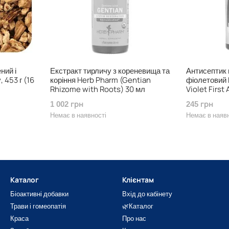
ний і
Екстракт тирличу з кореневища та
Антисептик 
 453 г (16
коріння Herb Pharm (Gentian
фіолетовий 
Rhizome with Roots) 30 мл
Violet First
1 002 грн
245 грн
Немає в наявності
Немає в наяв
Каталог
Клієнтам
Біоактивні добавки
Вхід до кабінету
Трави і гомеопатія
🌿Каталог
Краса
Про нас