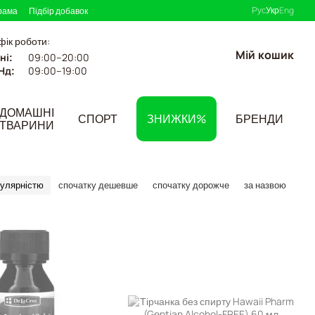
Рус
Укр
Eng
рама
Підбір добавок
фік роботи:
Мій кошик
09:00–20:00
ні:
09:00–19:00
Нд:
ДОМАШНІ
СПОРТ
ЗНИЖКИ%
БРЕНДИ
ТВАРИНИ
пулярністю
спочатку дешевше
спочатку дорожче
за назвою