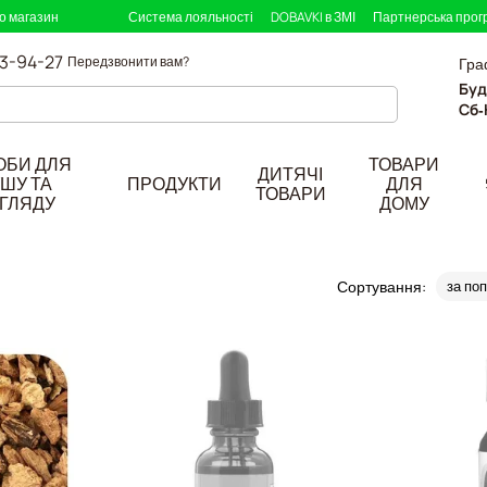
ро магазин
Система лояльності
DOBAVKI в ЗМІ
Партнерська прог
33-94-27
Передзвонити вам?
Гра
Буд
Сб-
ОБИ ДЛЯ
ТОВАРИ
ДИТЯЧІ
ШУ ТА
ПРОДУКТИ
ДЛЯ
ТОВАРИ
ГЛЯДУ
ДОМУ
Сортування:
за по