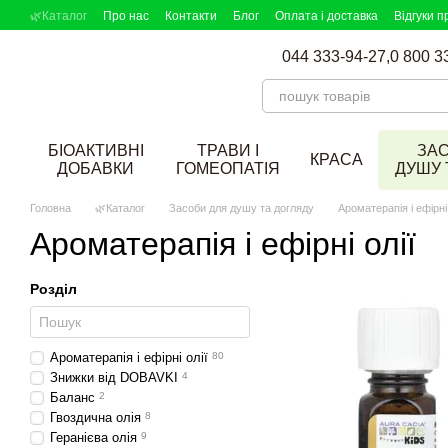
Перейти до основного контенту
🌿Каталог
Про нас
Контакти
Блог
Оплата і доставка
Відгуки п
DOBAVKI в ЗМІ
Партнерська програма
Підбір добавок
044 333-94-27,
0 800 3
БІОАКТИВНІ
ТРАВИ І
ЗА
КРАСА
ДОБАВКИ
ГОМЕОПАТІЯ
ДУШУ 
Головна
🌿Каталог
Засоби для душу та догляду
Ароматерапія і ефірні 
Ароматерапія і ефірні олії
Розділ
Ароматерапія і ефірні олії
80
Знижки від DOBAVKI
4
Баланс
2
Гвоздична олія
8
Геранієва олія
9