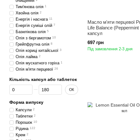
очищення
Тим'янова олія
1
Хвойна олія
2
Енергія і наснага
11
Масло м'яти перцевої Pro
Енергія суміші олій
7
Life Balance (Peppermint 
Базилікова олія
5
капсул
Олія з бергамотом
10
697 грн
Грейпфрутна олія
8
Під замовлення 2-3 дня
Олія кориці китайської
3
Олія лайма
2
Олія мускатного горіха
1
Олія м'яти перцевої
26
Кількість капсул або таблеток
Від Кількість капсул або таблеток
До Кількість капсул або таблеток
ОК
Форма випуску
Капсули
2
Таблетки
2
Порошок
10
Рідина
122
Крем
2