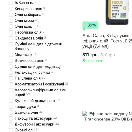
Імбирна олія
5
Кипарисна олія
3
Олія майорана
3
Олія мірри
4
−39%
Олія шавлії
4
Неролієва олія
2
Aura Cacia, Kids, суміш 
Сандалова олія
5
ефірних олій, Focus, 0,25
Суміші олій для підтримки
унції (7,4 мл)
балансу
5
311 грн
510 грн
Медитація
1
Ветиверова олія
3
В наявності
Суміші олій для медитації
2
Релаксаційні суміші
17
Пачулева олія
10
Ароматизатори і освіжувачі
28
Аерозоль з ефірними оліями,
спрей
53
Кульковий дезодорант
32
Тверді духи
3
Базисна олія
32
Пахощі та аксесуари
12
Дифузори і аксесуари
22
Окремі олії
34