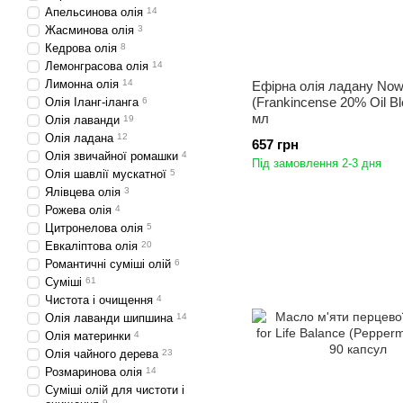
Апельсинова олія
14
Жасминова олія
3
Кедрова олія
8
Лемонграсова олія
14
Лимонна олія
14
Ефірна олія ладану No
(Frankincense 20% Oil Bl
Олія Іланг-іланга
6
мл
Олія лаванди
19
Олія ладана
12
657 грн
Олія звичайної ромашки
4
Під замовлення 2-3 дня
Олія шавлії мускатної
5
Ялівцева олія
3
Рожева олія
4
Цитронелова олія
5
Евкаліптова олія
20
Романтичні суміші олій
6
Суміші
61
Чистота і очищення
4
Олія лаванди шипшина
14
Олія материнки
4
Олія чайного дерева
23
Розмаринова олія
14
Суміші олій для чистоти і
9