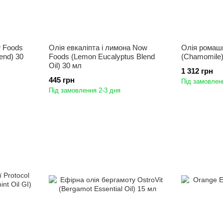
w Foods
Олія евкаліпта і лимона Now
Олія ромаш
end) 30
Foods (Lemon Eucalyptus Blend
(Chamomile)
Oil) 30 мл
1 312 грн
445 грн
Під замовлен
Під замовлення 2-3 дня