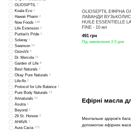
OLIOSIPTIL
7
Koala Eco
1
OLIOSEPTIL ЕФІРНА О
ЛАВАНДИ ВУЗЬКОЛИСТ
Hawaii Pharm
2
HUILE ESSENTIELLE L
Now Foods
146
FINE - 10 мл
Life Extension
1
Puritan's Pride
1
491 грн
Solaray
1
Під замовлення 2-3 дня
Swanson
14
OstroVit
5
Dr. Mercola
11
Garden of Life
9
Best Naturals
1
Okay Pure Naturals
1
Life-flo
2
Protocol for Life Balance
1
Pure Body Naturals
12
Artnaturals
22
Ефірні масла д
Asutra
1
Beyond
2
29 St. Honore
3
Ментальне здоров'я багат
AHAVA
1
допомогою ефірних масе
Aura Cacia
172