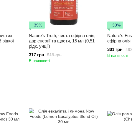
−39%
−39%
чистих
Nature's Truth, чиста ефірна олія,
Nature's Fus
 рідкої
дар енергії та щастя, 15 мл (0,51
ефірна олія 
рідк. унції)
301 грн
493
317 грн
519 грн
В наявності
В наявності