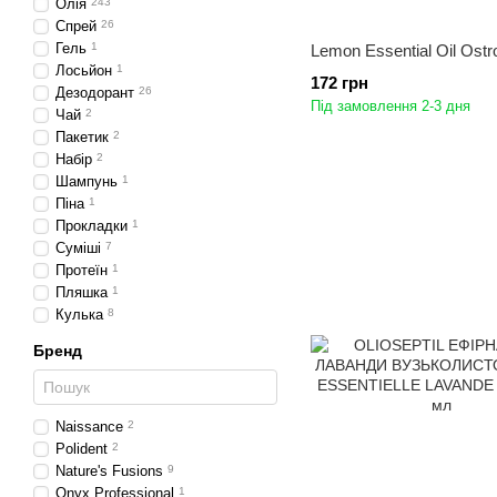
Олія
243
Спрей
26
Гель
1
Lemon Essential Oil Ostr
Лосьйон
1
172 грн
Дезодорант
26
Під замовлення 2-3 дня
Чай
2
Пакетик
2
Набір
2
Шампунь
1
Піна
1
Прокладки
1
Суміші
7
Протеїн
1
Пляшка
1
Кулька
8
Бренд
Naissance
2
Polident
2
Nature's Fusions
9
Onyx Professional
1