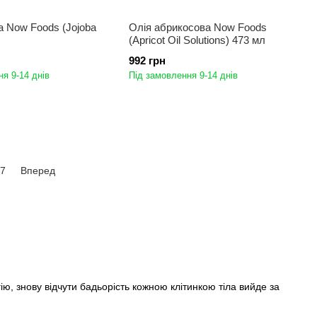
 Now Foods (Jojoba
Олія абрикосова Now Foods
(Apricot Oil Solutions) 473 мл
992 грн
я 9-14 днів
Під замовлення 9-14 днів
7
Вперед
ю, знову відчути бадьорість кожною клітинкою тіла вийде за