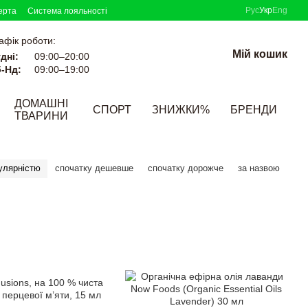
Рус
Укр
Eng
ерта
Система лояльності
афік роботи:
Мій кошик
дні:
09:00–20:00
-Нд:
09:00–19:00
ДОМАШНІ
СПОРТ
ЗНИЖКИ%
БРЕНДИ
ТВАРИНИ
улярністю
спочатку дешевше
спочатку дорожче
за назвою