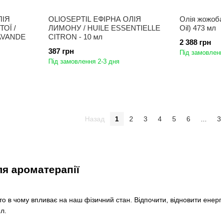
ЛІЯ
OLIOSEPTIL ЕФІРНА ОЛІЯ
Олія жожоба
ОЇ /
ЛИМОНУ / HUILE ESSENTIELLE
Oil) 473 мл
AVANDE
CITRON - 10 мл
2 388 грн
387 грн
Під замовленн
Під замовлення 2-3 дня
Назад
1
2
3
4
5
6
...
3
ля ароматерапії
о в чому впливає на наш фізичний стан. Відпочити, відновити енергі
л.