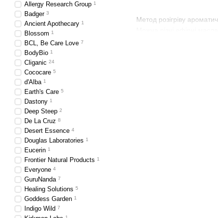
Allergy Research Group
1
Badger
3
Метод розігріву ароматич
Ancient Apothecary
1
Можна різні ефірні масла
Blossom
1
BCL, Be Care Love
7
BodyBio
1
Застосування е
Cliganic
24
Cococare
5
d'Alba
1
Earth's Care
5
Летючі запашні речовини 
Dastony
1
Deep Steep
2
De La Cruz
8
прийняття ванн і лаз
Desert Essence
4
Douglas Laboratories
1
Eucerin
1
масажі з ефірними ма
Frontier Natural Products
1
Everyone
4
GuruNanda
7
інгаляцій в боротьбі
Healing Solutions
5
Goddess Garden
1
Indigo Wild
7
компресія зі знеболюю
1