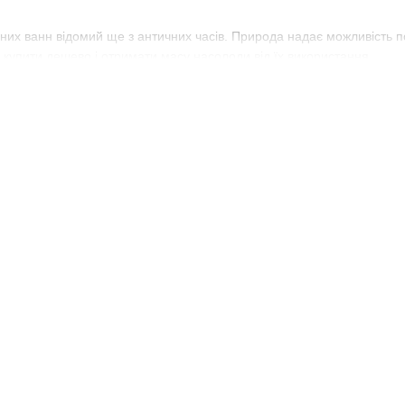
них ванн відомий ще з античних часів. Природа надає можливість п
 купити дешево і отримати масу насолоди від їх використання.
фірних масел
можна застосовувати в різних цілях:
ень з додаванням декількох крапель ароматичної суміші;
слами для відновлення нервової системи, шкіри та інших фармаколо
 з вірусними захворюваннями, сезонним грипом і ГРЗ;
чим, спазмолітичні дії;