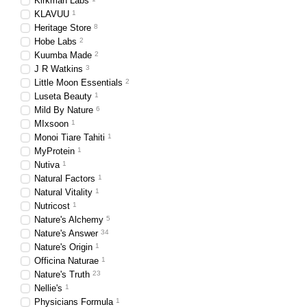
Kirkman Labs
KLAVUU
1
Heritage Store
8
добавка в доглядову 
Hobe Labs
2
Kuumba Made
2
J R Watkins
3
класичні аромалампи
Little Moon Essentials
2
Luseta Beauty
1
Mild By Nature
6
акуратні кулони з до
MIxsoon
1
Monoi Tiare Tahiti
1
MyProtein
1
Nutiva
1
Natural Factors
1
Natural Vitality
1
Натуральні ефі
Nutricost
1
Nature's Alchemy
5
Nature's Answer
34
Nature's Origin
1
Officina Naturae
1
Природна основа завжди к
Nature's Truth
23
задоволенням. Популярні
Nellie's
1
Physicians Formula
1