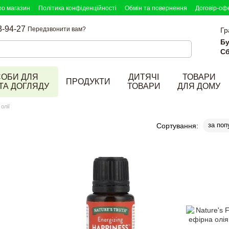
ро магазин
Політика конфіденційності
Обмін та повернення
Договір-оф
3-94-27
Передзвонити вам?
Гр
Бу
Сб
СОБИ ДЛЯ
ДИТЯЧІ
ТОВАРИ
ПРОДУКТИ
ТА ДОГЛЯДУ
ТОВАРИ
ДЛЯ ДОМУ
олії
за поп
Сортування: