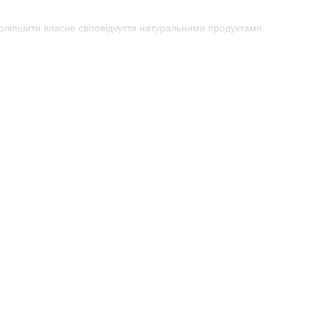
оліпшити власне світовідчуття натуральними продуктами.
гічних впливів;