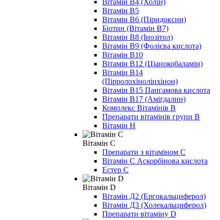
Вітамін B4 (Холін)
Вітамін B5
Вітамін В6 (Піридоксин)
Біотин (Вітамін B7)
Вітамін B8 (Інозітол)
Вітамін B9 (Фолієва кислота)
Вітамін B10
Вітамін B12 (Ціанокобаламін)
Вітамін В14
(Пірролохінолінхінон)
Вітамін B15 Пангамова кислота
Вітамін B17 (Амігдалин)
Комплекс Вітамінів B
Препарати вітамінів групи В
Вітамін Н
Вітамін C
Препарати з вітаміном С
Вітамін С Аскорбінова кислота
Естер С
Вітамін D
Вітамін Д2 (Ергокальциферол)
Вітамін Д3 (Холекальциферол)
Препарати вітаміну D