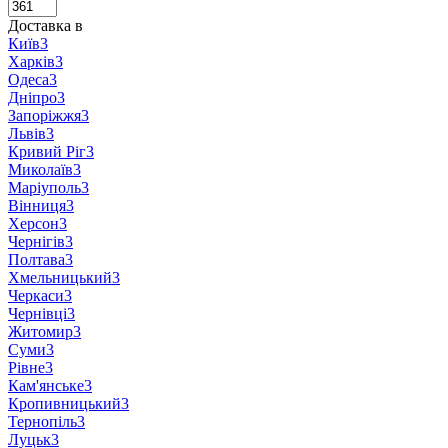
Доставка в
Київ
3
Харків
3
Одеса
3
Дніпро
3
Запоріжжя
3
Львів
3
Кривий Ріг
3
Миколаїв
3
Маріуполь
3
Вінниця
3
Херсон
3
Чернігів
3
Полтава
3
Хмельницький
3
Черкаси
3
Чернівці
3
Житомир
3
Суми
3
Рівне
3
Кам'янське
3
Кропивницький
3
Тернопіль
3
Луцьк
3