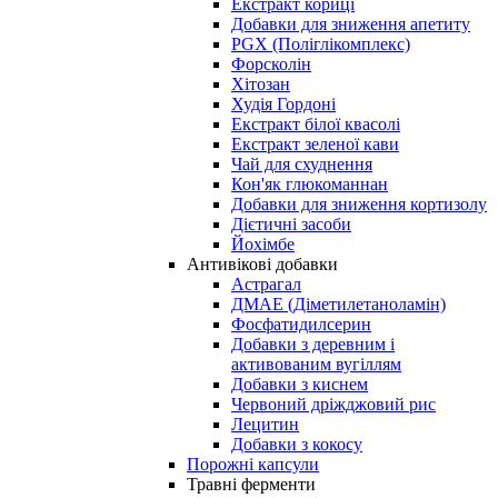
Екстракт кориці
Добавки для зниження апетиту
PGX (Поліглікомплекс)
Форсколін
Хітозан
Худія Гордоні
Екстракт білої квасолі
Екстракт зеленої кави
Чай для схуднення
Кон'як глюкоманнан
Добавки для зниження кортизолу
Дієтичні засоби
Йохімбе
Антивікові добавки
Астрагал
ДМАЕ (Діметилетаноламін)
Фосфатидилсерин
Добавки з деревним і
активованим вугіллям
Добавки з киснем
Червоний дріжджовий рис
Лецитин
Добавки з кокосу
Порожні капсули
Травні ферменти