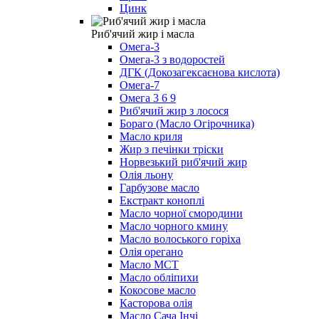
Цинк
Риб'ячий жир і масла
Омега-3
Омега-3 з водоростей
ДГК (Докозагексаєнова кислота)
Омега-7
Омега 3 6 9
Риб'ячий жир з лосося
Бораго (Масло Огірочника)
Масло криля
Жир з печінки тріски
Норвезький риб'ячий жир
Олія льону
Гарбузове масло
Екстракт коноплі
Масло чорної смородини
Масло чорного кмину
Масло волоського горіха
Олія орегано
Масло МСТ
Масло обліпихи
Кокосове масло
Касторова олія
Масло Сача Інчі