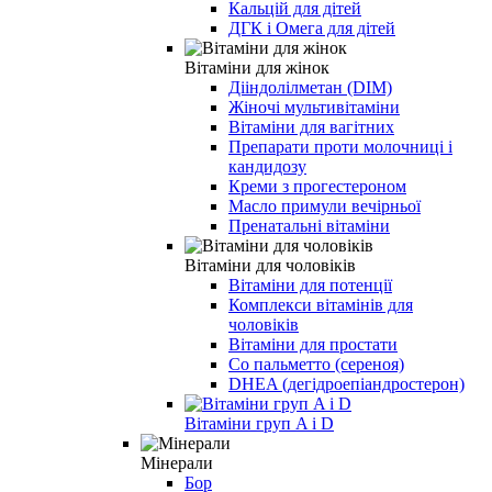
Кальцій для дітей
ДГК і Омега для дітей
Вітаміни для жінок
Дііндолілметан (DIM)
Жіночі мультивітаміни
Вітаміни для вагітних
Препарати проти молочниці і
кандидозу
Креми з прогестероном
Масло примули вечірньої
Пренатальні вітаміни
Вітаміни для чоловіків
Вітаміни для потенції
Комплекси вітамінів для
чоловіків
Вітаміни для простати
Со пальметто (сереноя)
DHEA (дегідроепіандростерон)
Вітаміни груп A і D
Мінерали
Бор