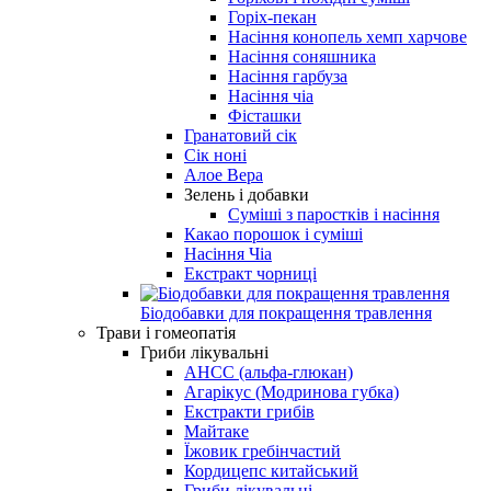
Горіх-пекан
Насіння конопель хемп харчове
Насіння соняшника
Насіння гарбуза
Насіння чіа
Фісташки
Гранатовий сік
Сік ноні
Алое Вера
Зелень і добавки
Суміші з паростків і насіння
Какао порошок і суміші
Насіння Чіа
Екстракт чорниці
Біодобавки для покращення травлення
Трави і гомеопатія
Гриби лікувальні
AHCC (альфа-глюкан)
Агарікус (Модринова губка)
Екстракти грибів
Майтаке
Їжовик гребінчастий
Кордицепс китайський
Гриби лікувальні