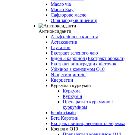
Масло чіа
Масло Ему
Сафлорове масло
Олія зародків пшениці
Антиоксиданти
Альфа-ліпоєва кислота
Астаксантин
Глутатіон
Екстракт зеленого чаю
Індол 3 карбінол (Екстракт броколі)
Екстракт виноградних кісточок
Убіхінол з коензимом Q10
N-ацетилцистеїн
Кверцетин
Куркума і куркумін
Куркума
Куркумін
Препарати з куркумою і
куркуміном
Бенфотіамін
Бета Каротин
Екстракт вишні, черешні та черемха
Коензим Q10
Препарати з коензимом Q10