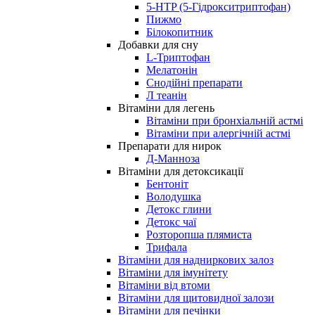
5-HTP (5-Гідрокситриптофан)
Пижмо
Білокопитник
Добавки для сну
L-Триптофан
Мелатонін
Снодійні препарати
Л теанін
Вітаміни для легень
Вітаміни при бронхіальній астмі
Вітаміни при алергічній астмі
Препарати для нирок
Д-Манноза
Вітаміни для детоксикації
Бентоніт
Володушка
Детокс глини
Детокс чаї
Розторопша плямиста
Трифала
Вітаміни для надниркових залоз
Вітаміни для імунітету
Вітаміни від втоми
Вітаміни для щитовидної залози
Вітаміни для печінки