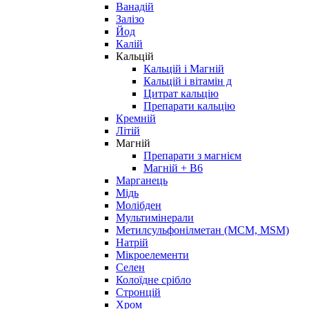
Ванадій
Залізо
Йод
Калій
Кальцій
Кальцій і Магній
Кальцій і вітамін д
Цитрат кальцію
Препарати кальцію
Кремній
Літій
Магній
Препарати з магнієм
Магній + B6
Марганець
Мідь
Молібден
Мультимінерали
Метилсульфонілметан (МСМ, MSM)
Натрій
Мікроелементи
Селен
Колоїдне срібло
Стронцій
Хром