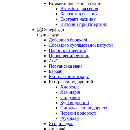
Вітаміни для серця і судин
Вітаміни для серця
Коензим для серця
Екстракт часнику
Вітаміни при гіпертонії
Суперфуди
Добавки з брокколі
Добавки з сублімованої капусти
Паростки пшениці
Пророщений ячмінь
Асаї
Перуанська мака
Баобаб
Екстракт винограду
Екстракти водоростей
Хлорелла
Ламінарія
Спіруліна
Бурі водорості
Синьо-зелені водорості
Червоні водорості
Фукоїдан
Ягоди годжі
Дріжджі