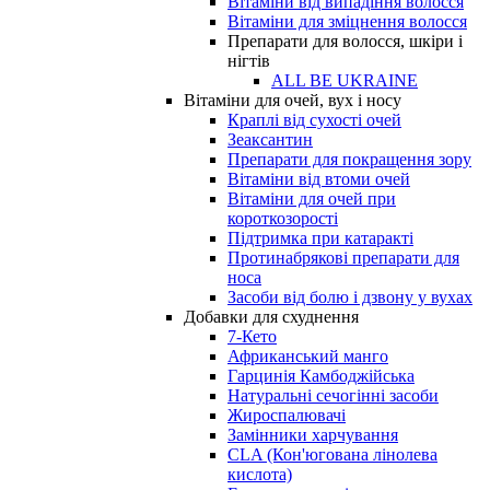
Вітаміни від випадіння волосся
Вітаміни для зміцнення волосся
Препарати для волосся, шкіри і
нігтів
ALL BE UKRAINE
Вітаміни для очей, вух і носу
Краплі від сухості очей
Зеаксантин
Препарати для покращення зору
Вітаміни від втоми очей
Вітаміни для очей при
короткозорості
Підтримка при катаракті
Протинабрякові препарати для
носа
Засоби від болю і дзвону у вухах
Добавки для схуднення
7-Кето
Африканський манго
Гарцинія Камбоджійська
Натуральні сечогінні засоби
Жироспалювачі
Замінники харчування
CLA (Кон'югована лінолева
кислота)