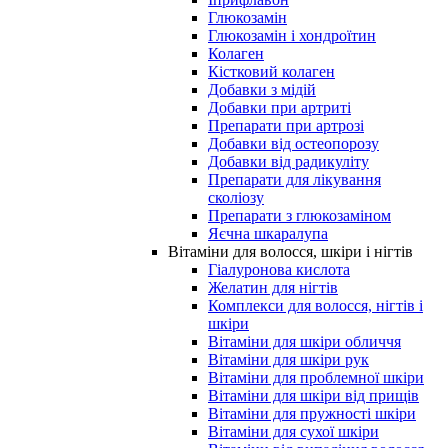
Глюкозамін
Глюкозамін і хондроїтин
Колаген
Кістковий колаген
Добавки з мідій
Добавки при артриті
Препарати при артрозі
Добавки від остеопорозу
Добавки від радикуліту
Препарати для лікування
сколіозу
Препарати з глюкозаміном
Яєчна шкаралупа
Вітаміни для волосся, шкіри і нігтів
Гіалуронова кислота
Желатин для нігтів
Комплекси для волосся, нігтів і
шкіри
Вітаміни для шкіри обличчя
Вітаміни для шкіри рук
Вітаміни для проблемної шкіри
Вітаміни для шкіри від прищів
Вітаміни для пружності шкіри
Вітаміни для сухої шкіри