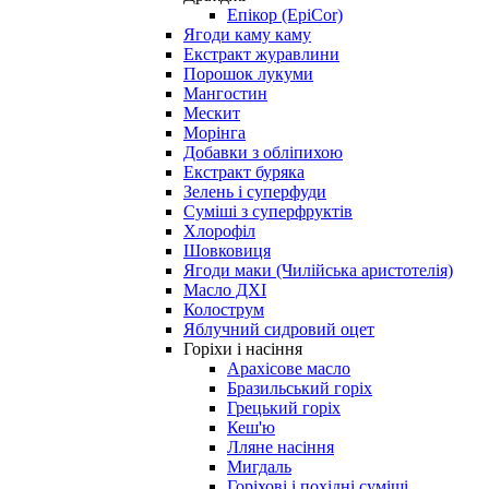
Епікор (EpiCor)
Ягоди каму каму
Екстракт журавлини
Порошок лукуми
Мангостин
Мескит
Морінга
Добавки з обліпихою
Екстракт буряка
Зелень і суперфуди
Суміші з суперфруктів
Хлорофіл
Шовковиця
Ягоди маки (Чилійська аристотелія)
Масло ДХІ
Колострум
Яблучний сидровий оцет
Горіхи і насіння
Арахісове масло
Бразильський горіх
Грецький горіх
Кеш'ю
Лляне насіння
Мигдаль
Горіхові і похідні суміші