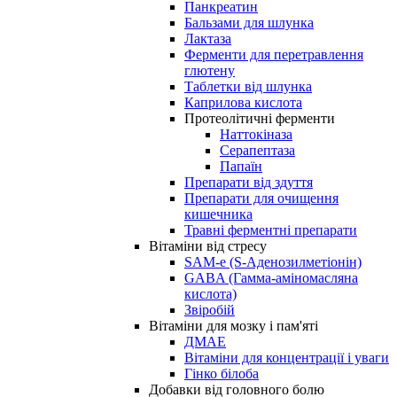
Панкреатин
Бальзами для шлунка
Лактаза
Ферменти для перетравлення
глютену
Таблетки від шлунка
Каприлова кислота
Протеолітичні ферменти
Наттокіназа
Серапептаза
Папаїн
Препарати від здуття
Препарати для очищення
кишечника
Травні ферментні препарати
Вітаміни від стресу
SAM-e (S-Аденозилметіонін)
GABA (Гамма-аміномасляна
кислота)
Звіробій
Вітаміни для мозку і пам'яті
ДМАЕ
Вітаміни для концентрації і уваги
Гінко білоба
Добавки від головного болю