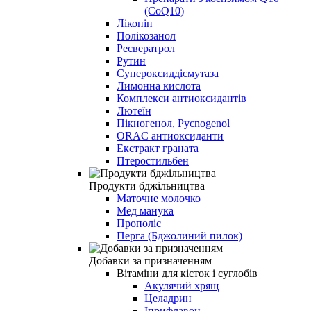
(CoQ10)
Лікопін
Полікозанол
Ресвератрол
Рутин
Супероксиддісмутаза
Лимонна кислота
Комплекси антиоксидантів
Лютеїн
Пікногенол, Pycnogenol
ORAC антиоксиданти
Екстракт граната
Птеростильбен
Продукти бджільництва
Маточне молочко
Мед манука
Прополіс
Перга (Бджолиний пилок)
Добавки за призначенням
Вітаміни для кісток і суглобів
Акулячий хрящ
Целадрин
Іприфлавон