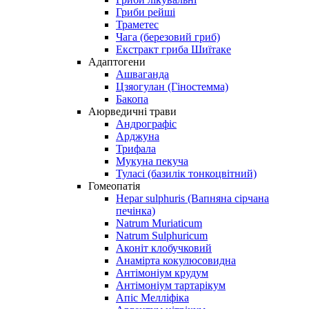
Гриби рейші
Траметес
Чага (березовий гриб)
Екстракт гриба Шиїтаке
Адаптогени
Ашваганда
Цзяогулан (Гіностемма)
Бакопа
Аюрведичні трави
Андрографіс
Арджуна
Трифала
Мукуна пекуча
Туласі (базилік тонкоцвітний)
Гомеопатія
Hepar sulphuris (Вапняна сірчана
печінка)
Natrum Muriaticum
Natrum Sulphuricum
Аконіт клобучковий
Анамірта кокулюсовидна
Антімоніум крудум
Антімоніум тартарікум
Апіс Мелліфіка