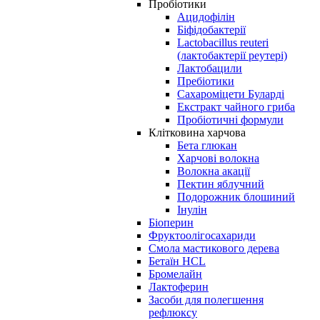
Пробіотики
Ацидофілін
Біфідобактерії
Lactobacillus reuteri
(лактобактерії реутері)
Лактобацили
Пребіотики
Сахароміцети Буларді
Екстракт чайного гриба
Пробіотичні формули
Клітковина харчова
Бета глюкан
Харчові волокна
Волокна акації
Пектин яблучний
Подорожник блошиний
Інулін
Біоперин
Фруктоолігосахариди
Смола мастикового дерева
Бетаїн HCL
Бромелайн
Лактоферин
Засоби для полегшення
рефлюксу