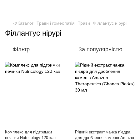
🌿Каталог
Трави і гомеопатія
Трави
Філлантус нірурі
Філлантус нірурі
Фільтр
За популярністю
Комплекс для підтримки
Рідкий екстракт чанка пʼєдра
печінки Nutricology 120 кап
для дроблення каменів Amazon