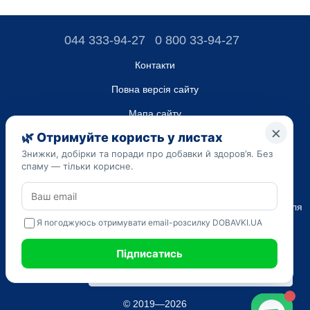
044 333-94-27
0 800 33-94-27
Контакти
Повна версія сайту
Мапа сайту
ТОВ “ДО ЮА”,
Код ЄДРПОУ 45223262
Дата реєстрації 14.09.2023
Наведена на сайті dobavki.ua інформація носить виключно
Ознайомчий характер. Не використовуйте нашу інформацію для
діагностики та лікування. Тільки ваш Лікуючий лікар може
призначати препарати і складати діагноз.
САМОЛІКУВАННЯ МОЖЕ БУТИ ШКІДЛИВИМ ДЛЯ ВАШОГО
ЗДОРОВ'Я
© 2019—2026