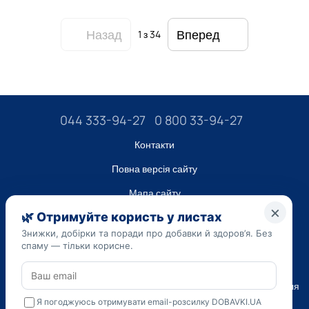
Назад
Вперед
1
з 34
044 333-94-27
0 800 33-94-27
Контакти
Повна версія сайту
Мапа сайту
ТОВ “ДО ЮА”,
Код ЄДРПОУ 45223262
Дата реєстрації 14.09.2023
Наведена на сайті dobavki.ua інформація носить виключно
Ознайомчий характер. Не використовуйте нашу інформацію для
діагностики та лікування. Тільки ваш Лікуючий лікар може