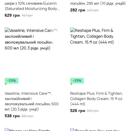
шкіри з 10% сечовини Eucerin
лосьйон, 295 мл (10 рідк. унцій)
(Saturated Moisturizing Body
282 грн
462 грн
Lotion for Dry Skin) 250 мл
629 грн
767 грн
−39%
−39%
Vaseline, Intensive Care™,
Reshape Plus, Firm & Tighten,
заспокійливий і
Collagen Body Cream, 15 fl oz
зволожувальний лосьйон, 600
(444 ml)
мл (20,3 рідк. унції)
526 грн
863 грн
538 грн
882 грн