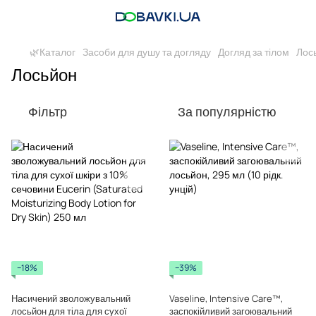
🌿Каталог
Засоби для душу та догляду
Догляд за тілом
Лос
Лосьйон
Фільтр
За популярністю
−18%
−39%
Насичений зволожувальний
Vaseline, Intensive Care™,
лосьйон для тіла для сухої
заспокійливий загоювальний