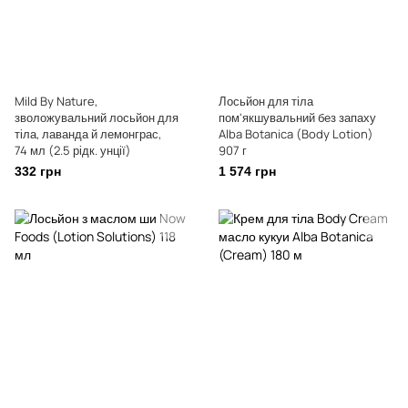
Mild By Nature,
Лосьйон для тіла
зволожувальний лосьйон для
пом'якшувальний без запаху
тіла, лаванда й лемонграс,
Alba Botanica (Body Lotion)
74 мл (2.5 рідк. унції)
907 г
332 грн
1 574 грн