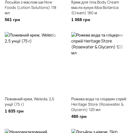
Лосьйон з маслом ши Now
Крем для тіла Body Cream
Foods (Lotion Solutions) 118
масло кукуи Alba Botanica
мл
(Cream) 180 м
561 грн
1 068 грн
Поживний крем, Weleda, 2,5
Рожева вода та гліцерин спрей
унції (75 г)
Heritage Store (Rosewater &
Glycerin) 120 мл
1 835 грн
480 грн