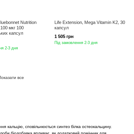
luebonnet Nutrition
Life Extension, Mega Vitamin K2, 30
 100 мкг 100
капсул
ьких капсул
1 505 грн
Під замовлення 2-3 дня
ня 2-3 дня
Показати все
єння кальцію, сповільнюється синтез білка остеокальцину.
глоби біодобавка впливає, як додатковий помічник для