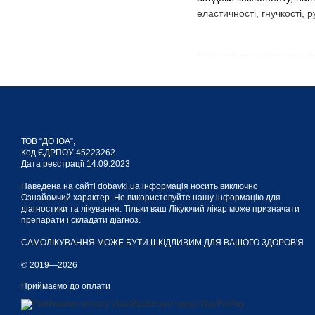
еластичності, гнучкості, р
Крім роботи з кістковою т
Харчове джерел
ТОВ “ДО ЮА”,
В основному, вироблення 
Код ЄДРПОУ 45223262
палички. Це не єдиний сп
Дата реєстрації 14.09.2023
Наведена на сайті dobavki.ua інформація носить виключно
Ознайомчий характер. Не використовуйте нашу інформацію для
Як запевняють фахівці з д
діагностики та лікування. Тільки ваш Лікуючий лікар може призначати
препарати і складати діагноз.
або телятини, яєчному жо
САМОЛІКУВАННЯ МОЖЕ БУТИ ШКІДЛИВИМ ДЛЯ ВАШОГО ЗДОРОВ'Я
Розрахунок добової норми
© 2019—2026
Приймаємо до оплати
Оскільки активний менахі