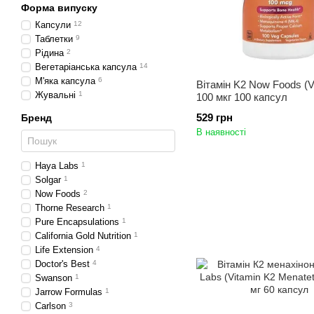
Форма випуску
Капсули
12
Таблетки
9
Рідина
2
Вегетаріанська капсула
14
М'яка капсула
6
Вітамін K2 Now Foods (V
Жувальні
1
100 мкг 100 капсул
529 грн
Бренд
В наявності
Haya Labs
1
Solgar
1
Now Foods
2
Thorne Research
1
Pure Encapsulations
1
California Gold Nutrition
1
Life Extension
4
Doctor's Best
4
Swanson
1
Jarrow Formulas
1
Carlson
3