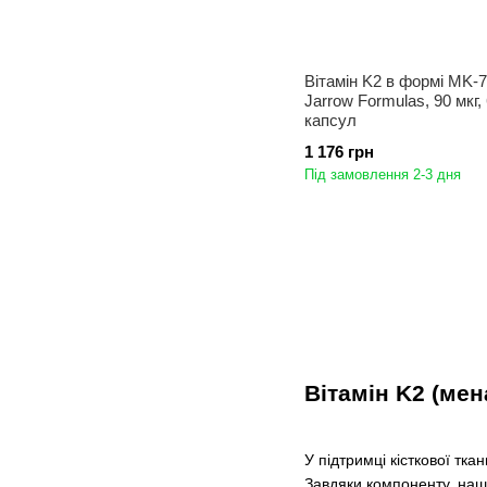
Вітамін K2 в формі MK-7
Jarrow Formulas, 90 мкг,
капсул
1 176 грн
Під замовлення 2-3 дня
Вітамін K2 (мен
У підтримці кісткової тка
Завдяки компоненту, наші