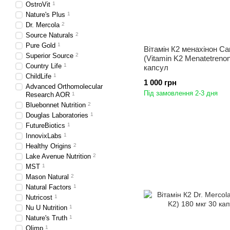
OstroVit
1
Nature's Plus
1
Dr. Mercola
2
Source Naturals
2
Pure Gold
1
Вітамін К2 менахінон Ca
Superior Source
2
(Vitamin K2 Menatetrenon
Country Life
1
капсул
ChildLife
1
1 000 грн
Advanced Orthomolecular
Під замовлення 2-3 дня
Research AOR
1
Bluebonnet Nutrition
2
Douglas Laboratories
1
FutureBiotics
1
InnovixLabs
1
Healthy Origins
2
Lake Avenue Nutrition
2
MST
1
Mason Natural
2
Natural Factors
1
Nutricost
1
Nu U Nutrition
1
Nature's Truth
1
Olimp
1