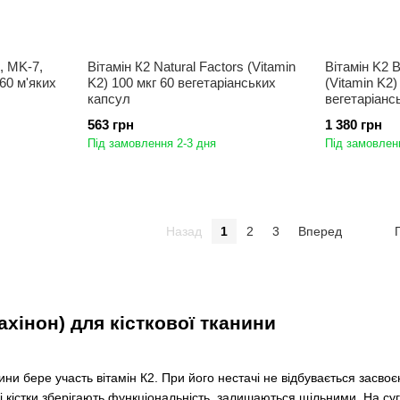
, MK-7,
Вітамін К2 Natural Factors (Vitamin
Вітамін K2 B
 60 м'яких
K2) 100 мкг 60 вегетаріанських
(Vitamin K2)
капсул
вегетаріанс
563 грн
1 380 грн
Під замовлення 2-3 дня
Під замовлен
Назад
1
2
3
Вперед
ахінон) для кісткової тканини
нини бере участь вітамін К2. При його нестачі не відбувається засво
 кістки зберігають функціональність, залишаються щільними. На су