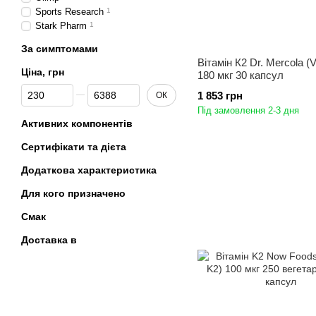
Sports Research
1
Stark Pharm
1
За симптомами
Вітамін К2 Dr. Mercola (V
Ціна, грн
180 мкг 30 капсул
Від Ціна, грн
До Ціна, грн
1 853 грн
ОК
Під замовлення 2-3 дня
Активних компонентів
Сертифікати та дієта
Додаткова характеристика
Для кого призначено
Смак
Доставка в