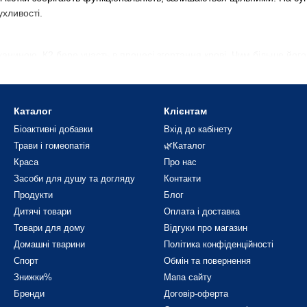
ухливості.
каниною, К2 бере участь в процесі згортання крові. Чим більше його к
о вітаміну k2
Каталог
Клієнтам
Біоактивні добавки
Вхід до кабінету
вітаміну К-2 – це продукт природного синтезу в організмі. Речови
Трави і гомеопатія
🌿Каталог
осіб отримання активної добавки.
Краса
Про нас
Засоби для душу та догляду
Контакти
Продукти
Блог
ієтології та відгуки покупців, вітамін K2 можна отримати з їжі твар
Дитячі товари
Оплата і доставка
втку, сирах твердих сортів, сирі та інших молочних продуктах.
Товари для дому
Відгуки про магазин
Домашні тварини
Політика конфіденційності
 К2 вітаміну
Спорт
Обмін та повернення
Знижки%
Мапа сайту
Бренди
Договір-оферта
нон є синтезованою в кишківнику речовиною, для розрахунку добової