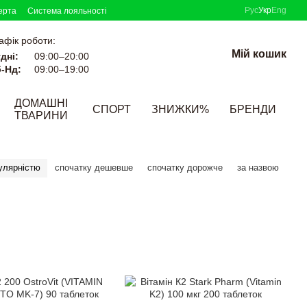
Рус
Укр
Eng
ерта
Система лояльності
афік роботи:
Мій кошик
дні:
09:00–20:00
-Нд:
09:00–19:00
ДОМАШНІ
СПОРТ
ЗНИЖКИ%
БРЕНДИ
ТВАРИНИ
улярністю
спочатку дешевше
спочатку дорожче
за назвою