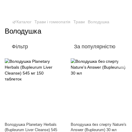
🌿Каталог
Трави і гомеопатія
Трави
Володушка
Володушка
Фільтр
За популярністю
Володушка Planetary Herbals
Володушка без спирту Nature's
(Bupleurum Liver Cleanse) 545
Answer (Bupleurum) 30 мл