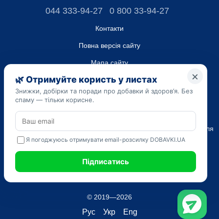
044 333-94-27
0 800 33-94-27
Контакти
Повна версія сайту
Мапа сайту
ТОВ “ДО ЮА”,
Код ЄДРПОУ 45223262
Дата реєстрації 14.09.2023
Наведена на сайті dobavki.ua інформація носить виключно
Ознайомчий характер. Не використовуйте нашу інформацію для
діагностики та лікування. Тільки ваш Лікуючий лікар може
призначати препарати і складати діагноз.
САМОЛІКУВАННЯ МОЖЕ БУТИ ШКІДЛИВИМ ДЛЯ ВАШОГО
ЗДОРОВ'Я
© 2019—2026
Рус
Укр
Eng