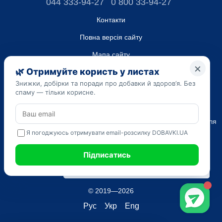
044 333-94-27
0 800 33-94-27
Контакти
Повна версія сайту
Мапа сайту
ТОВ “ДО ЮА”,
Код ЄДРПОУ 45223262
Дата реєстрації 14.09.2023
Наведена на сайті dobavki.ua інформація носить виключно
Ознайомчий характер. Не використовуйте нашу інформацію для
діагностики та лікування. Тільки ваш Лікуючий лікар може
призначати препарати і складати діагноз.
САМОЛІКУВАННЯ МОЖЕ БУТИ ШКІДЛИВИМ ДЛЯ ВАШОГО
ЗДОРОВ'Я
© 2019—2026
Рус
Укр
Eng