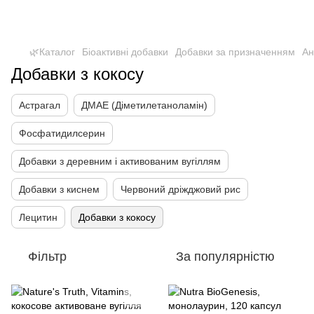
🌿Каталог
Біоактивні добавки
Добавки за призначенням
Ан
Добавки з кокосу
Астрагал
ДМАЕ (Діметилетаноламін)
Фосфатидилсерин
Добавки з деревним і активованим вугіллям
Добавки з киснем
Червоний дріжджовий рис
Лецитин
Добавки з кокосу
Фільтр
За популярністю