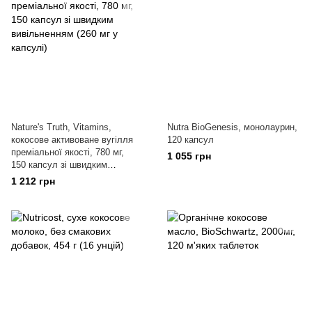
Nature's Truth, Vitamins,
Nutra BioGenesis, монолаурин,
кокосове активоване вугілля
120 капсул
преміальної якості, 780 мг,
1 055 грн
150 капсул зі швидким
вивільненням (260 мг у
1 212 грн
капсулі)