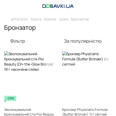
🌿Каталог
Краса
Макіяж
Щоки
Бронзатор
Бронзатор
Фільтр
За популярністю
−29%
Зволожувальний
Бронзер Physicians Formula
бронзувальний стік Pixi Beauty
(Butter Bronzer) 11 г світлий