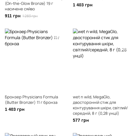
(On-the-Glow Bronze) 19 г
1 403 грн
насичене сяйво
911 грн
1 283 грн
Бронзер Physicians Formula
wet n wild, MegaGlo,
(Butter Bronzer) 11 г бронза
двосторонній стик для
контурування шкіри, світлий/
1 403 грн
середній, 8 г (0,28 унції)
577 грн