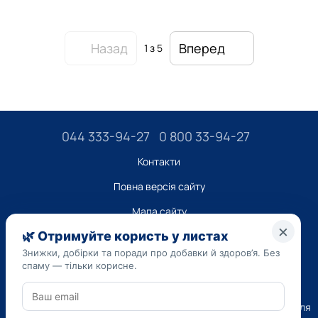
Назад
Вперед
1
з 5
044 333-94-27
0 800 33-94-27
Контакти
Повна версія сайту
Мапа сайту
ТОВ “ДО ЮА”,
Код ЄДРПОУ 45223262
Дата реєстрації 14.09.2023
Наведена на сайті dobavki.ua інформація носить виключно
Ознайомчий характер. Не використовуйте нашу інформацію для