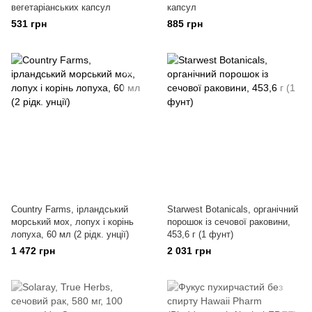
вегетаріанських капсул
капсул
531 грн
885 грн
Country Farms, ірландський
Starwest Botanicals, органічний
морський мох, лопух і корінь
порошок із сечової раковини,
лопуха, 60 мл (2 рідк. унції)
453,6 г (1 фунт)
1 472 грн
2 031 грн