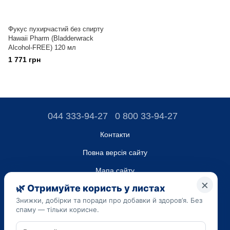
Фукус пухирчастий без спирту
Hawaii Pharm (Bladderwrack
Alcohol-FREE) 120 мл
1 771 грн
044 333-94-27
0 800 33-94-27
Контакти
Повна версія сайту
Мапа сайту
ТОВ “ДО ЮА”,
Код ЄДРПОУ 45223262
Дата реєстрації 14.09.2023
Наведена на сайті dobavki.ua інформація носить виключно