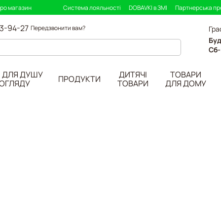
про магазин
Система лояльності
DOBAVKI в ЗМІ
Партнерська п
33-94-27
Передзвонити вам?
Гра
Буд
Сб-
 ДЛЯ ДУШУ
ДИТЯЧІ
ТОВАРИ
ПРОДУКТИ
ДОГЛЯДУ
ТОВАРИ
ДЛЯ ДОМУ