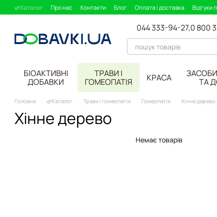
Перейти до основного контенту
🌿Каталог
Про нас
Контакти
Блог
Оплата і доставка
Відгуки 
044 333-94-27,
0 800 
БІОАКТИВНІ
ТРАВИ І
ЗАСОБИ
КРАСА
ДОБАВКИ
ГОМЕОПАТІЯ
ТА 
Головна
🌿Каталог
Трави і гомеопатія
Гомеопатія
Хінне дерево
Хінне дерево
Немає товарів