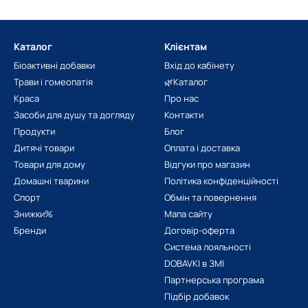
Каталог
Клієнтам
Біоактивні добавки
Вхід до кабінету
Трави і гомеопатія
🌿Каталог
Краса
Про нас
Засоби для душу та догляду
Контакти
Продукти
Блог
Дитячі товари
Оплата і доставка
Товари для дому
Відгуки про магазин
Домашні тварини
Політика конфіденційності
Спорт
Обмін та повернення
Знижки%
Мапа сайту
Бренди
Договір-оферта
Система лояльності
DOBAVKI в ЗМІ
Партнерська програма
Підбір добавок