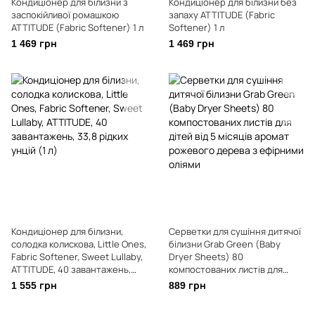
Кондиціонер для білизни з
Кондиціонер для білизни без
заспокійливої ​​ромашкою
запаху ATTITUDE (Fabric
ATTITUDE (Fabric Softener) 1 л
Softener) 1 л
1 469 грн
1 469 грн
Кондиціонер для білизни,
Серветки для сушіння дитячої
солодка колискова, Little Ones,
білизни Grab Green (Baby
Fabric Softener, Sweet Lullaby,
Dryer Sheets) 80
ATTITUDE, 40 завантажень,
компостованих листів для
33,8 рідких унцій (1 л)
дітей від 5 місяців аромат
1 555 грн
889 грн
рожевого дерева з ефірними
оліями