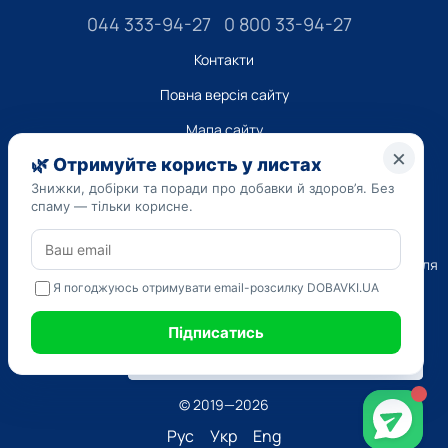
044 333-94-27
0 800 33-94-27
Контакти
Повна версія сайту
Мапа сайту
ТОВ “ДО ЮА”,
Код ЄДРПОУ 45223262
Дата реєстрації 14.09.2023
Наведена на сайті dobavki.ua інформація носить виключно
Ознайомчий характер. Не використовуйте нашу інформацію для
діагностики та лікування. Тільки ваш Лікуючий лікар може
призначати препарати і складати діагноз.
САМОЛІКУВАННЯ МОЖЕ БУТИ ШКІДЛИВИМ ДЛЯ ВАШОГО
ЗДОРОВ'Я
© 2019—2026
Рус
Укр
Eng