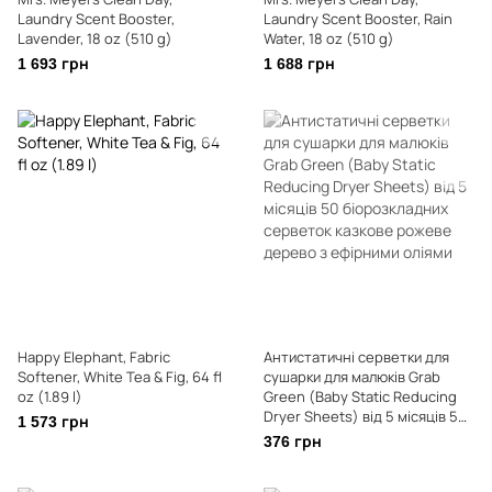
Laundry Scent Booster,
Laundry Scent Booster, Rain
Lavender, 18 oz (510 g)
Water, 18 oz (510 g)
1 693 грн
1 688 грн
Happy Elephant, Fabric
Антистатичні серветки для
Softener, White Tea & Fig, 64 fl
сушарки для малюків Grab
oz (1.89 l)
Green (Baby Static Reducing
Dryer Sheets) від 5 місяців 50
1 573 грн
біорозкладних серветок
376 грн
казкове рожеве дерево з
ефірними оліями