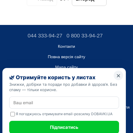
044 333-94-27
0 800 33-94-27
Контакти
Повна версія сайту
Мапа сайту
ТОВ “ДО ЮА”,
Код ЄДРПОУ 45223262
Дата реєстрації 14.09.2023
Наведена на сайті dobavki.ua інформація носить виключно
Ознайомчий характер. Не використовуйте нашу інформацію для
діагностики та лікування. Тільки ваш Лікуючий лікар може
призначати препарати і складати діагноз.
САМОЛІКУВАННЯ МОЖЕ БУТИ ШКІДЛИВИМ ДЛЯ ВАШОГО