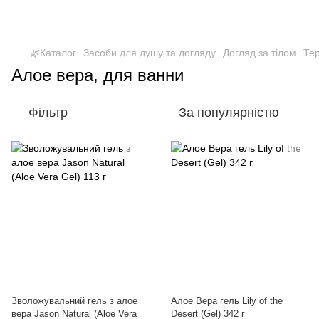
🌿Каталог
Засоби для душу та догляду
Догляд за тілом
Тер
Алое вера, для ванни
Фільтр
За популярністю
Зволожувальний гель з алое
Алое Вера гель Lily of the
вера Jason Natural (Aloe Vera
Desert (Gel) 342 г