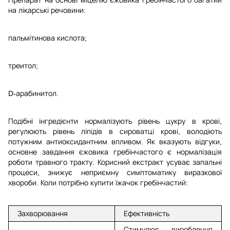
на лікарські речовини:
пальмітинова кислота;
треитол;
D-арабинитол.
Подібні інгредієнти нормалізують рівень цукру в крові,
регулюють рівень ліпідів в сироватці крові, володіють
потужним антиоксидантним впливом. Як вказують відгуки,
основне завдання єжовика гребінчастого є нормалізація
роботи травного тракту. Корисний екстракт усуває запальні
процеси, знижує неприємну симптоматику виразкової
хвороби. Коли потрібно купити їжачок гребінчастий:
Захворювання
Ефективність
Стимулює вироблення