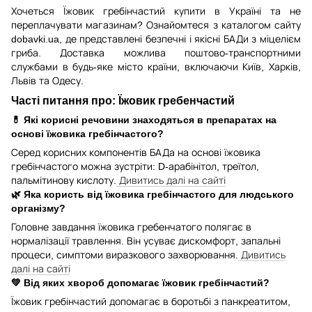
Хочеться Їжовик гребінчастий купити в Україні та не
переплачувати магазинам? Ознайомтеся з каталогом сайту
dobavki.ua, де представлені безпечні і якісні БАДи з міцелієм
гриба. Доставка можлива поштово-транспортними
службами в будь-яке місто країни, включаючи Київ, Харків,
Львів та Одесу.
Часті питання про: Їжовик гребенчастий
💊 Які корисні речовини знаходяться в препаратах на
основі їжовика гребінчастого?
Серед корисних компонентів БАДа на основі їжовика
гребінчастого можна зустріти: D-арабінітол, треїтол,
пальмітинову кислоту.
Дивитись далі на сайті
🌿 Яка користь від їжовика гребінчастого для людського
організму?
Головне завдання їжовика гребенчатого полягає в
нормалізації травлення. Він усуває дискомфорт, запальні
процеси, симптоми виразкового захворювання.
Дивитись
далі на сайті
💚 Від яких хвороб допомагає їжовик гребінчастий?
Їжовик гребінчастий допомагає в боротьбі з панкреатитом,