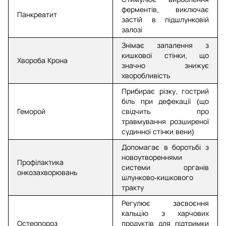
ферментів, виключає
Панкреатит
застій в підшлунковій
залозі
Знімає запалення з
кишкової стінки, що
Хвороба Крона
значно знижує
хворобливість
Прибирає різку, гострий
біль при дефекації (що
Геморой
свідчить про
травмування розширеної
судинної стінки вени)
Допомагає в боротьбі з
новоутвореннями
Профілактика
системи органів
онкозахворювань
шлунково-кишкового
тракту
Регулює засвоєння
кальцію з харчових
Остеопороз
продуктів для підтримки