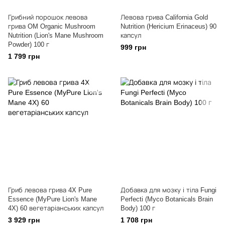
Грибний порошок левова
Левова грива California Gold
грива OM Organic Mushroom
Nutrition (Hericium Erinaceus) 90
Nutrition (Lion's Mane Mushroom
капсул
Powder) 100 г
999 грн
1 799 грн
Гриб левова грива 4X Pure
Добавка для мозку і тіла Fungi
Essence (MyPure Lion's Mane
Perfecti (Myco Botanicals Brain
4X) 60 вегетаріанських капсул
Body) 100 г
3 929 грн
1 708 грн