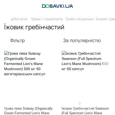
🌿Каталог
Трави і гомеопатія
Гриби лікувальні
Їжовик гре
Їжовик гребінчастий
Фільтр
За популярністю
3
Грива лева Solaray (Organically
Їжовик Гребінчастий Swanson
Grown Fermented Lion's Mane
(Full Spectrum Lion's Mane