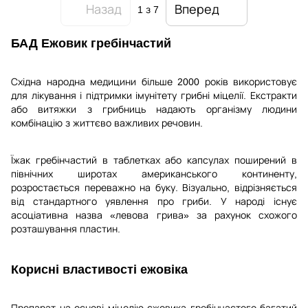
Назад
Вперед
1
з 7
БАД Ежовик гребінчастий
Східна народна медицини більше 2000 років використовує
для лікування і підтримки імунітету грибні міцелії. Екстракти
або витяжки з грибниць надають організму людини
комбінацію з життєво важливих речовин.
Їжак гребінчастий в таблетках або капсулах поширений в
північних широтах американського континенту,
розростається переважно на буку. Візуально, відрізняється
від стандартного уявлення про гриби. У народі існує
асоціативна назва «левова грива» за рахунок схожого
розташування пластин.
Корисні властивості ежовіка
Препарат на основі міцелію єжовика гребінчастого багатий