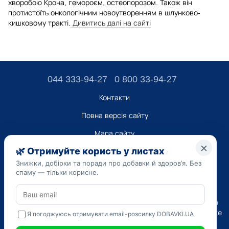
хворобою Крона, гемороєм, остеопорозом. Також він
протистоїть онкологічним новоутворенням в шлунково-
кишковому тракті.
Дивитись далі на сайті
044 333-94-27
0 800 33-94-27
Контакти
Повна версія сайту
Мапа сайту
ТОВ “ДО ЮА”,
Код ЄДРПОУ 45223262
Дата реєстрації 14.09.2023
Наведена на сайті dobavki.ua інформація носить виключно
Ознайомчий характер. Не використовуйте нашу інформацію
для діагностики та лікування. Тільки ваш Лікуючий лікар може
призначати препарати і складати діагноз.