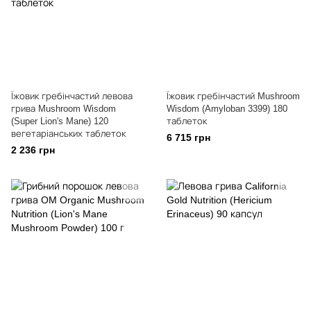
Їжовик гребінчастий левова
Їжовик гребінчастий Mushroom
грива Mushroom Wisdom
Wisdom (Amyloban 3399) 180
(Super Lion's Mane) 120
таблеток
вегетаріанських таблеток
6 715 грн
2 236 грн