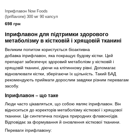
Іприфлавон Now Foods
(Ipriflavone) 300 мг 90 капсул
698 грн
Іприфлавон для підтримки здорового
метаболізму в кістковій і хрящовій тканині
Великим попитом користується біоактивна
добавка іприфлавон, яка покращує будову кістки. Цей
препарат забезпечує здоровий метаболізм у кістковій і
хрящовій тканині, діючи на клітинному рівні. Допомагає
відновлювати кістки, зберігаючи їх щільність. Такий БАД
рекомендують приймати дорослим завдяки різним перевагам
засобу.
Іприфлавон – що таке
Люди часто цікавляться, що собою являє іприфлавон. Він
відноситься до коректорів метаболізму кісткової і хрящової
тканини. Це синтетична похідна природних флавоноїдів.
Відповідає за формування й оновлення кісткової тканини.
Переваги іприфлавону: