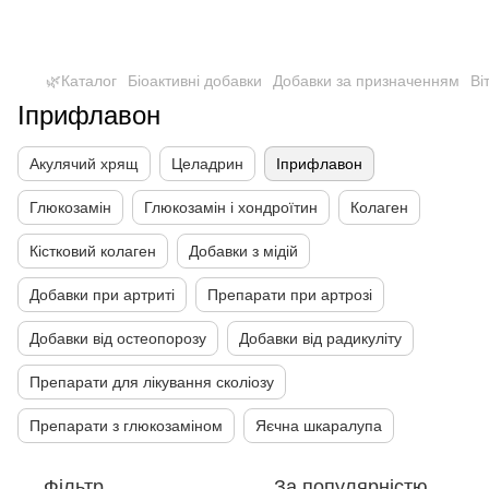
🌿Каталог
Біоактивні добавки
Добавки за призначенням
Ві
Іприфлавон
Акулячий хрящ
Целадрин
Іприфлавон
Глюкозамін
Глюкозамін і хондроїтин
Колаген
Кістковий колаген
Добавки з мідій
Добавки при артриті
Препарати при артрозі
Добавки від остеопорозу
Добавки від радикуліту
Препарати для лікування сколіозу
Препарати з глюкозаміном
Яєчна шкаралупа
Фільтр
За популярністю