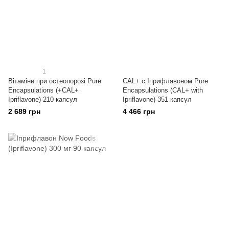
1
Вітаміни при остеопорозі Pure
CAL+ c Іприфлавоном Pure
Encapsulations (+CAL+
Encapsulations (CAL+ with
Ipriflavone) 210 капсул
Ipriflavone) 351 капсул
2 689 грн
4 466 грн