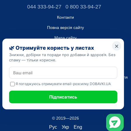
044 333-94-27
0 800 33-94-27
Контакти
Повна версія сайту
Мапа сайту
ТОВ “ДО ЮА”,
Код ЄДРПОУ 45223262
Дата реєстрації 14.09.2023
Наведена на сайті dobavki.ua інформація носить виключно
Ознайомчий характер. Не використовуйте нашу інформацію для
діагностики та лікування. Тільки ваш Лікуючий лікар може
призначати препарати і складати діагноз.
САМОЛІКУВАННЯ МОЖЕ БУТИ ШКІДЛИВИМ ДЛЯ ВАШОГО
ЗДОРОВ'Я
© 2019—2026
Рус
Укр
Eng