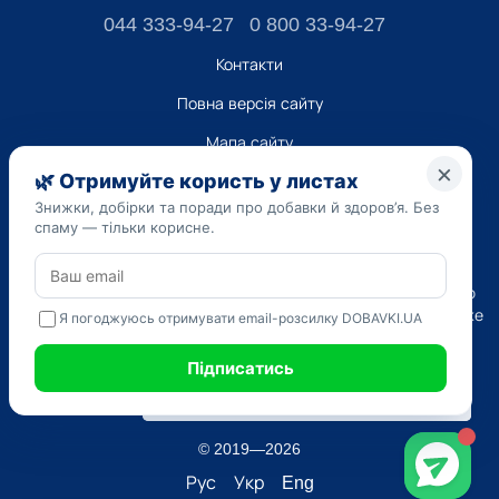
044 333-94-27
0 800 33-94-27
Контакти
Повна версія сайту
Мапа сайту
ТОВ “ДО ЮА”,
Код ЄДРПОУ 45223262
Дата реєстрації 14.09.2023
Наведена на сайті dobavki.ua інформація носить виключно
Ознайомчий характер. Не використовуйте нашу інформацію
для діагностики та лікування. Тільки ваш Лікуючий лікар може
призначати препарати і складати діагноз.
САМОЛІКУВАННЯ МОЖЕ БУТИ ШКІДЛИВИМ ДЛЯ ВАШОГО
ЗДОРОВ'Я
© 2019—2026
Рус
Укр
Eng