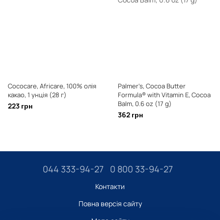
Cococare, Africare, 100% олія
Palmer's, Cocoa Butter
какао, 1 унція (28 г)
Formula® with Vitamin E, Cocoa
Balm, 0.6 oz (17 g)
223 грн
362 грн
044 333-94-27
0 800 33-94-27
Контакти
Повна версія сайту