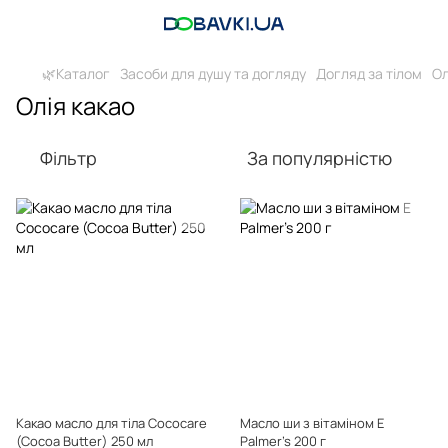
🌿Каталог
Засоби для душу та догляду
Догляд за тілом
Ол
Олія какао
Фільтр
За популярністю
Какао масло для тіла Cococare
Масло ши з вітаміном Е
(Cocoa Butter) 250 мл
Palmer's 200 г