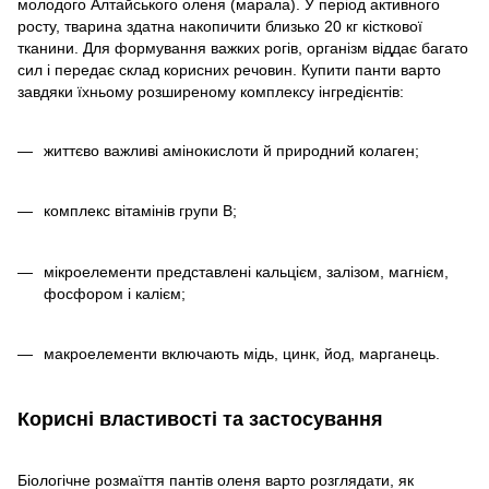
молодого Алтайського оленя (марала). У період активного
росту, тварина здатна накопичити близько 20 кг кісткової
тканини. Для формування важких рогів, організм віддає багато
сил і передає склад корисних речовин. Купити панти варто
завдяки їхньому розширеному комплексу інгредієнтів:
життєво важливі амінокислоти й природний колаген;
комплекс вітамінів групи B;
мікроелементи представлені кальцієм, залізом, магнієм,
фосфором і калієм;
макроелементи включають мідь, цинк, йод, марганець.
Корисні властивості та застосування
Біологічне розмаїття пантів оленя варто розглядати, як