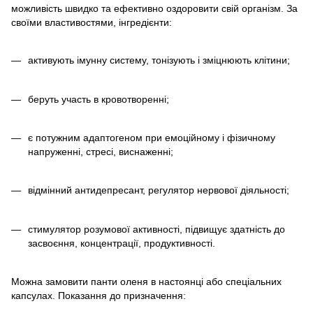
можливість швидко та ефективно оздоровити свій організм. За
своїми властивостями, інгредієнти:
активують імунну систему, тонізують і зміцнюють клітини;
беруть участь в кровотворенні;
є потужним адаптогеном при емоційному і фізичному
напруженні, стресі, виснаженні;
відмінний антидепресант, регулятор нервової діяльності;
стимулятор розумової активності, підвищує здатність до
засвоєння, концентрації, продуктивності.
Можна замовити панти оленя в настоянці або спеціальних
капсулах. Показання до призначення: