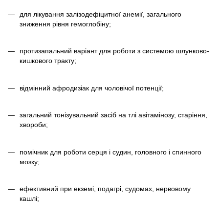
для лікування залізодефіцитної анемії, загального
зниження рівня гемоглобіну;
протизапальний варіант для роботи з системою шлунково-
кишкового тракту;
відмінний афродизіак для чоловічої потенції;
загальний тонізувальний засіб на тлі авітамінозу, старіння,
хвороби;
помічник для роботи серця і судин, головного і спинного
мозку;
ефективний при екземі, подагрі, судомах, нервовому
кашлі;