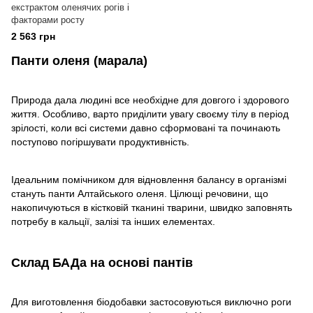
екстрактом оленячих рогів і
факторами росту
2 563 грн
Панти оленя (марала)
Природа дала людині все необхідне для довгого і здорового
життя. Особливо, варто приділити увагу своєму тілу в період
зрілості, коли всі системи давно сформовані та починають
поступово погіршувати продуктивність.
Ідеальним помічником для відновлення балансу в організмі
стануть панти Алтайського оленя. Цілющі речовини, що
накопичуються в кістковій тканині тварини, швидко заповнять
потребу в кальції, залізі та інших елементах.
Склад БАДа на основі пантів
Для виготовлення біодобавки застосовуються виключно роги