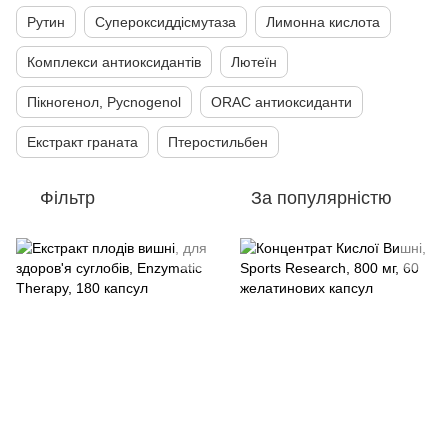
Рутин
Супероксиддісмутаза
Лимонна кислота
Комплекси антиоксидантів
Лютеїн
Пікногенол, Pycnogenol
ORAC антиоксиданти
Екстракт граната
Птеростильбен
Фільтр
За популярністю