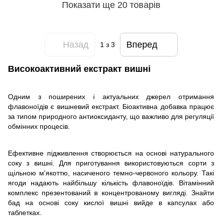
Показати ще 20 товарів
Назад
Вперед
1
з 3
Високоактивний екстракт вишні
Одним з поширених і актуальних джерел отримання
флавоноїдів є вишневий екстракт. Біоактивна добавка працює
за типом природного антиоксиданту, що важливо для регуляції
обмінних процесів.
Ефективне підживлення створюється на основі натурального
соку з вишні. Для приготування використовуються сорти з
щільною м'якоттю, насиченого темно-червоного кольору. Такі
ягоди надають найбільшу кількість флавоноїдів. Вітамінний
комплекс презентований в концентрованому вигляді. Знайти
бад на основі соку кислої вишні вийде в капсулах або
таблетках.