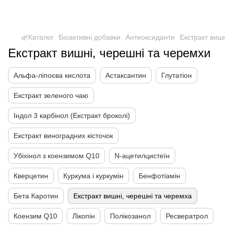
🌿Каталог
Біоактивні добавки
Антиоксиданти
Екстракт виш
Екстракт вишні, черешні та черемхи
Альфа-ліпоєва кислота
Астаксантин
Глутатіон
Екстракт зеленого чаю
Індол 3 карбінол (Екстракт броколі)
Екстракт виноградних кісточок
Убіхінол з коензимом Q10
N-ацетилцистеїн
Кверцетин
Куркума і куркумін
Бенфотіамін
Бета Каротин
Екстракт вишні, черешні та черемха
Коензим Q10
Лікопін
Полікозанол
Ресвератрол