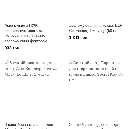
Аква-кільце з НУФ,
Зволожуюча пінна маска, ELF
зволожуюча маска для
Cosmetics, 1,69 унції (50 г)
обличчя з натуральним
1 241 грн
зволожуючим фактором,
Mediheal, 10 аркушів
933 грн
Заспокійлива маска, з алое,
Золотий єнот, Гідро гель для