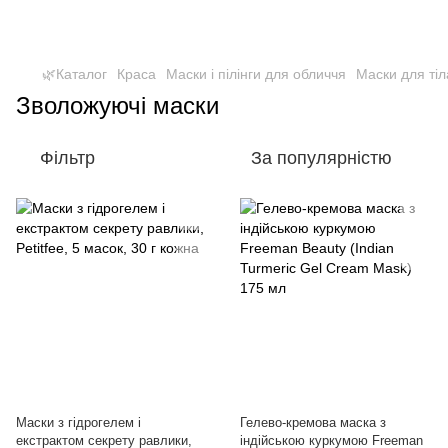
🌿Каталог
Краса
Маски і пілінги для обличчя
Маски для тіл
Зволожуючі маски
Фільтр
За популярністю
Маски з гідрогелем і
Гелево-кремова маска з
екстрактом секрету равлики,
індійською куркумою Freeman