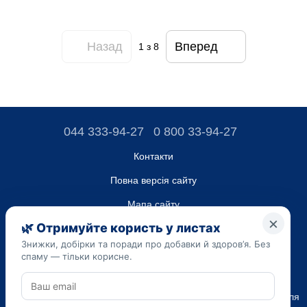
Назад
Вперед
1
з 8
044 333-94-27
0 800 33-94-27
Контакти
Повна версія сайту
Мапа сайту
ТОВ “ДО ЮА”,
Код ЄДРПОУ 45223262
Дата реєстрації 14.09.2023
Наведена на сайті dobavki.ua інформація носить виключно
Ознайомчий характер. Не використовуйте нашу інформацію для