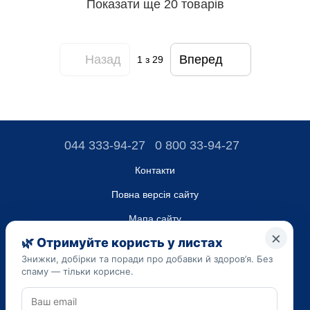
Показати ще 20 товарів
Назад
Вперед
1
з 29
044 333-94-27
0 800 33-94-27
Контакти
Повна версія сайту
Мапа сайту
ТОВ “ДО ЮА”,
Код ЄДРПОУ 45223262
Дата реєстрації 14.09.2023
Наведена на сайті dobavki.ua інформація носить виключно