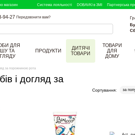
ро магазин
Система лояльності
DOBAVKI в ЗМІ
Партнерська пр
3-94-27
Передзвонити вам?
Гр
Бу
Сб
ОБИ ДЛЯ
ТОВАРИ
ДИТЯЧІ
ШУ ТА
ПРОДУКТИ
ДЛЯ
ТОВАРИ
ГЛЯДУ
ДОМУ
гляд за порожниною рота
ів і догляд за
за поп
Сортування: