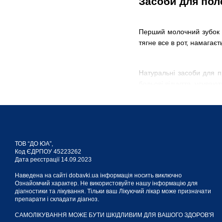
Засоби для пол
Перший молочний зубок м
тягне все в рот, намага
Натуральні засоби для п
больові відчуття, усуваю
Не завжди формування зу
настрою малечі, важливо
ТОВ “ДО ЮА”,
Код ЄДРПОУ 45223262
Допомога малюк
Дата реєстрації 14.09.2023
Наведена на сайті dobavki.ua інформація носить виключно
Ознайомчий характер. Не використовуйте нашу інформацію для
Підбираючи засоби для п
діагностики та лікування. Тільки ваш Лікуючий лікар може призначати
препарати і складати діагноз.
включає:
САМОЛІКУВАННЯ МОЖЕ БУТИ ШКІДЛИВИМ ДЛЯ ВАШОГО ЗДОРОВ'Я