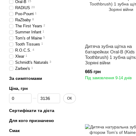
Oral-B
15
RADIUS
20
Poo-Pourri
1
RaZbaby
8
The First Years
2
Summer Infant
1
Tom's of Maine
5
Tooth Tissues
1
Дитяча зубна щітка на
R.O.C.S.
4
батарейках Oral-B (Kids 
Xlear
1
Toothbrush) 1 зубна щітк
Schmidt's Naturals
3
Зоряні війни
Zarbee's
1
665 грн
Під замовлення 9-14 днів
За симптомами
Ціна, грн
Від Ціна, грн
До Ціна, грн
ОК
Сертифікати та дієта
Для кого призначено
Смак