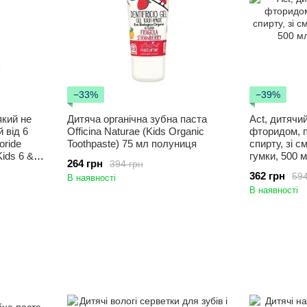
−33%
−39%
який не
Дитяча органічна зубна паста
Act, дитячи
й від 6
Officina Naturae (Kids Organic
фторидом, п
oride
Toothpaste) 75 мл полуниця
спирту, зі 
Kids 6 &
гумки, 500 мл
264 грн
394 грн
st, 500
362 грн
594
В наявності
В наявності