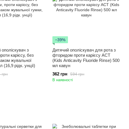
−39%
й ополіскувач з
Дитячий ополіскувач для рота з
роти карієсу, без
фторидом проти карієсу ACT
смаком жувальної
(Kids Anticavity Fluoride Rinse) 500
 (16,9 рідк. унції)
мл кавун
362 грн
 грн
594 грн
В наявності