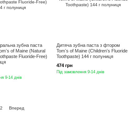
ральна зубна паста
Дитяча зубна паста з фтором
m's of Maine (Natural
Tom's of Maine (Children's Fluoride
oothpaste Fluoride-Free)
Toothpaste) 144 г полуниця
иця
474 грн
Під замовлення 9-14 днів
я 9-14 днів
2
Вперед