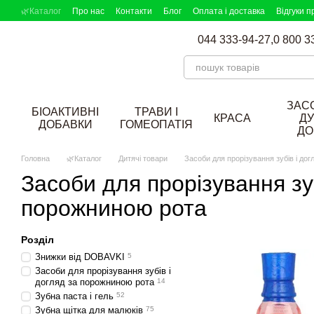
Перейти до основного контенту
🌿Каталог
Про нас
Контакти
Блог
Оплата і доставка
Відгуки п
044 333-94-27,
0 800 3
ЗАС
БІОАКТИВНІ
ТРАВИ І
КРАСА
ДУ
ДОБАВКИ
ГОМЕОПАТІЯ
ДО
Головна
🌿Каталог
Дитячі товари
Засоби для прорізування зубів і до
Засоби для прорізування зуб
порожниною рота
Розділ
Знижки від DOBAVKI
5
Засоби для прорізування зубів і
догляд за порожниною рота
14
Зубна паста і гель
52
Зубна щітка для малюків
75