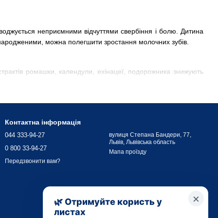
воджується неприємними відчуттями свербіння і болю. Дитина
вонародженими, можна полегшити зростання молочних зубів.
трактів ромашки, календули, ехінацеї, подорожника знижують
и для малюка цей період проходить непомітно. Незалежно від
Контактна інформація
044 333-94-27
вулиця Степана Бандери, 77,
Львів, Львівська область
0 800 33-94-27
Мапа проїзду
Передзвонити вам?
нтом. Догляд за порожниною рота – це комплекс заходів, який