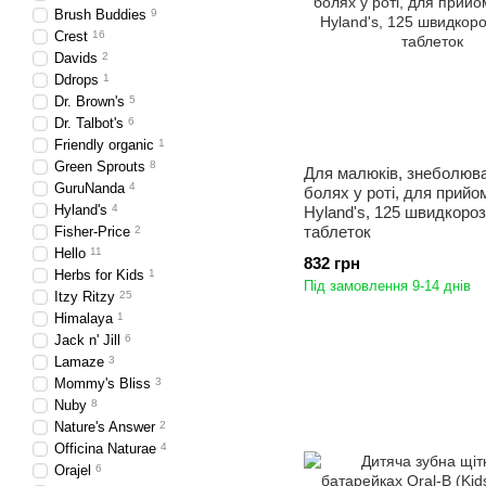
Brush Buddies
9
Crest
16
Davids
2
Ddrops
1
Dr. Brown's
5
Dr. Talbot's
6
Friendly organic
1
Green Sprouts
8
Для малюків, знеболюв
GuruNanda
4
болях у роті, для прийом
Hyland's
4
Hyland's, 125 швидкоро
таблеток
Fisher-Price
2
Hello
11
832 грн
Herbs for Kids
1
Під замовлення 9-14 днів
Itzy Ritzy
25
Himalaya
1
Jack n' Jill
6
Lamaze
3
Mommy's Bliss
3
Nuby
8
Nature's Answer
2
Officina Naturae
4
Orajel
6