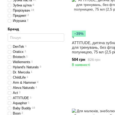
Зубна паста
Зубна щітка
6
Прорізувач
19
Предмет
2
Игрушка
2
Бренд
−39%
ATTITUDE, дитяча зубн
DenTek
1
для тренувань, без фтор
Oraticx
1
полуницею, 75 мл (2,5 рі
Briotech
1
504 грн
826 грн
Wellements
1
В наявності
Hyland's Naturals
3
Dr. Mercola
1
ChildLife
1
Arm & Hammer
4
Aleva Naturals
1
Act
3
ATTITUDE
1
Aquaphor
1
Baby Buddy
15
Boon
2