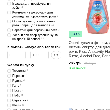
Іграшки для прорізування
зубів
56
Комплекти і аксесуари для
догляду за порожниною рота
3
Ополіскувачі для порожнини
рота і спреї, для малюків
11
Серветки для порожнини рота
3
−39%
Засоби при прорізування зубів
на трав'яній основі
12
Ополіскувач з фтором, 
Кількість капсул або таблеток
містить спирту, для діте
років, Kids, Anticavity Flu
Від Кількість капсул або таблеток
До Кількість капсул або таблеток
ОК
Rinse, Alcohol Free, For 
Up, Strawberry Rush, Cre
285 грн
467 грн
мл
Форма випуску
В наявності
Таблетки
5
Порошок
1
Рідина
4
Гель
5
Паста
7
Набір
8
Серветка
2
Щітки
40
20