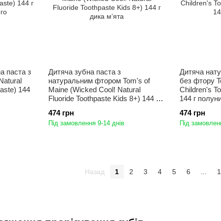
а паста з
Дитяча зубна паста з
Дитяча нату
Natural
натуральним фтором Tom's of
без фтору To
paste) 144
Maine (Wicked Cool! Natural
Children's T
Fluoride Toothpaste Kids 8+) 144 г
144 г полун
дика мʼята
474 грн
474 грн
Під замовлення 9-14 днів
Під замовленн
Назад
1
2
3
4
5
6
...
1