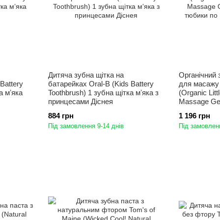
Дитяча зубна щітка на
Органічний 
Battery
батарейках Oral-B (Kids Battery
для масажу
а мʼяка
Toothbrush) 1 зубна щітка мʼяка з
(Organic Lit
принцесами Діснея
Massage Gel
тюбики по 1
884 грн
1 196 грн
набір
Під замовлення 9-14 днів
Під замовленн