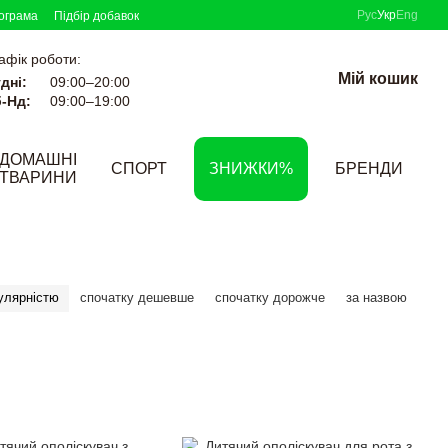
Рус
Укр
Eng
ограма
Підбір добавок
афік роботи:
Мій кошик
дні:
09:00–20:00
-Нд:
09:00–19:00
ДОМАШНІ
СПОРТ
ЗНИЖКИ%
БРЕНДИ
ТВАРИНИ
улярністю
спочатку дешевше
спочатку дорожче
за назвою