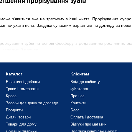
егшення прорізування зубів
оже з'явитися вже на третьому місяці життя. Прорізування супро
ється почухати ясна. Завдяки сучасним варіантам по догляду за но
рорізування зубів на основі фосфору з додаванням рослинних екс
ть запальний процес.
бів супроводжується плачем дитини. Зустрічаються випадки, кол
Каталог
Клієнтам
 створити дбайливий догляд за ротовою порожниною.
Біоактивні добавки
Вхід до кабінету
Трави і гомеопатія
🌿Каталог
ові в період прорізування зубів
Краса
Про нас
Засоби для душу та догляду
Контакти
Продукти
Блог
рорізування зубів, варто ознайомитися з усім доступним асортиме
Дитячі товари
Оплата і доставка
Товари для дому
Відгуки про магазин
Домашні тварини
Політика конфіденційності