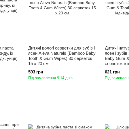
а паста
Дитячі вологі серветки для зубів і
Дитячі нату
иду, із
ясен Aleva Naturals (Bamboo Baby
ясен і зубів 
дк. унції)
Tooth & Gum Wipes) 30 серветок
Baby Gum & 
15 x 20 см
серветок в 
упаковках
593 грн
621 грн
Під замовлення 9-14 днів
Під замовленн