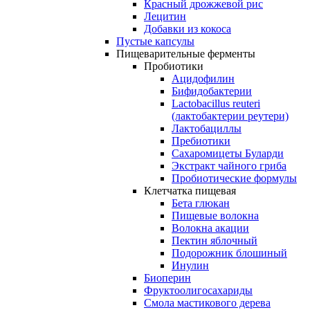
Красный дрожжевой рис
Лецитин
Добавки из кокоса
Пустые капсулы
Пищеварительные ферменты
Пробиотики
Ацидофилин
Бифидобактерии
Lactobacillus reuteri
(лактобактерии реутери)
Лактобациллы
Пребиотики
Сахаромицеты Буларди
Экстракт чайного гриба
Пробиотические формулы
Клетчатка пищевая
Бета глюкан
Пищевые волокна
Волокна акации
Пектин яблочный
Подорожник блошиный
Инулин
Биоперин
Фруктоолигосахариды
Смола мастикового дерева