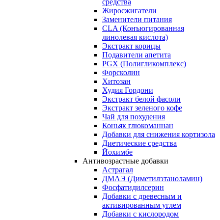
средства
Жиросжигатели
Заменители питания
CLA (Конъюгированная
линолевая кислота)
Экстракт корицы
Подавители апетита
PGX (Полигликомплекс)
Форсколин
Хитозан
Худия Гордони
Экстракт белой фасоли
Экстракт зеленого кофе
Чай для похудения
Коньяк глюкоманнан
Добавки для снижения кортизола
Диетические средства
Йохимбе
Антивозрастные добавки
Астрагал
ДМАЭ (Диметилэтаноламин)
Фосфатидилсерин
Добавки с древесным и
активированным углем
Добавки с кислородом