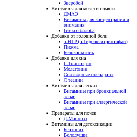
Зверобой
Витамины для мозга и памяти
ДМАЭ
Витамины для концентрации и
внимания
Гинкго билоба
Добавки от головной боли
5-HTP (5-Гидрокситриптофан)
Пижма
Белокопытник
Добавки для сна
L-Триптофан
Мелатонин
Снотворные препараты
Л теанин
Витамины для легких
Витамины при бронхиальной
астме
Витамины при аллергической
астме
Препараты для почек
Д-Манноза
Витамины для детоксикации
Бентонит
Володушка