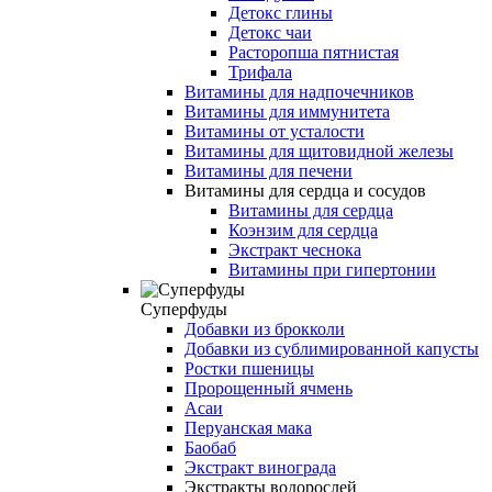
Детокс глины
Детокс чаи
Расторопша пятнистая
Трифала
Витамины для надпочечников
Витамины для иммунитета
Витамины от усталости
Витамины для щитовидной железы
Витамины для печени
Витамины для сердца и сосудов
Витамины для сердца
Коэнзим для сердца
Экстракт чеснока
Витамины при гипертонии
Суперфуды
Добавки из брокколи
Добавки из сублимированной капусты
Ростки пшеницы
Пророщенный ячмень
Асаи
Перуанская мака
Баобаб
Экстракт винограда
Экстракты водорослей