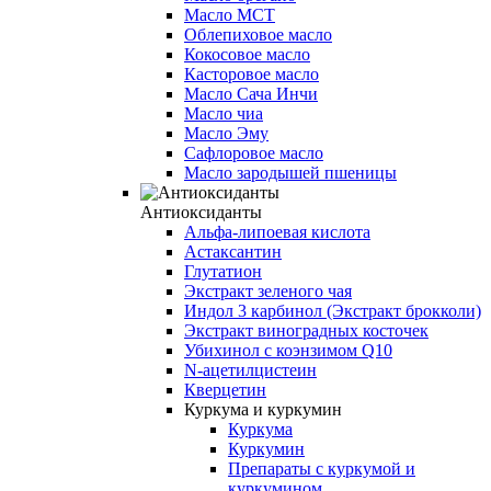
Масло МСТ
Облепиховое масло
Кокосовое масло
Касторовое масло
Масло Сача Инчи
Масло чиа
Масло Эму
Сафлоровое масло
Масло зародышей пшеницы
Антиоксиданты
Альфа-липоевая кислота
Астаксантин
Глутатион
Экстракт зеленого чая
Индол 3 карбинол (Экстракт брокколи)
Экстракт виноградных косточек
Убихинол с коэнзимом Q10
N-ацетилцистеин
Кверцетин
Куркума и куркумин
Куркума
Куркумин
Препараты с куркумой и
куркумином