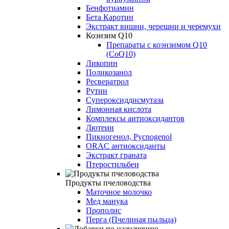
Бенфотиамин
Бета Каротин
Экстракт вишни, черешни и черемухи
Коэнзим Q10
Препараты с коэнзимом Q10
(CoQ10)
Ликопин
Поликозанол
Ресвератрол
Рутин
Супероксиддисмутаза
Лимонная кислота
Комплексы антиоксидантов
Лютеин
Пикногенол, Pycnogenol
ORAC антиоксиданты
Экстракт граната
Птеростильбен
Продукты пчеловодства
Маточное молочко
Мед манука
Прополис
Перга (Пчелиная пыльца)