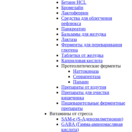
Бетаин HCL
Бромелайн
Лактоферрин
Средства для облегчения
рефлюкса
Панкреатин
Бальзамы для желудка
Лактаза
Ферменты для переваривания
глютена
Таблетки от желудка
Каприловая кислота
Протеолитические ферменты
Наттокиназа
Серрапептаза
Папаин
Препараты от вздутия
Препараты для очистки
кишечника
Пищеварительные ферментные
препараты
Витамины от стресса
SAM-e (S-Аденозилметионин)
GABA (Гамма-аминомасляная
кислота)