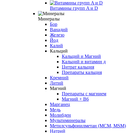
Витамины групп A и D
Минералы
Бор
Ванадий
Железо
Йод
Калий
Кальций
Кальций и Магний
Кальций и витамин д
Цитрат кальция
Препараты кальция
Кремний
Литий
Магний
Препараты с магнием
Магний + B6
Марганец
Медь
Молибден
Мультиминералы
Метилсульфонилметан (МСМ, MSM)
Натрий