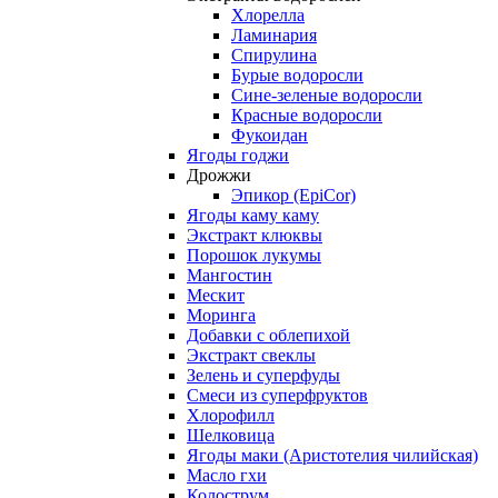
Хлорелла
Ламинария
Спирулина
Бурые водоросли
Сине-зеленые водоросли
Красные водоросли
Фукоидан
Ягоды годжи
Дрожжи
Эпикор (EpiCor)
Ягоды каму каму
Экстракт клюквы
Порошок лукумы
Мангостин
Мескит
Моринга
Добавки с облепихой
Экстракт свеклы
Зелень и суперфуды
Смеси из суперфруктов
Хлорофилл
Шелковица
Ягоды маки (Аристотелия чилийская)
Масло гхи
Колострум