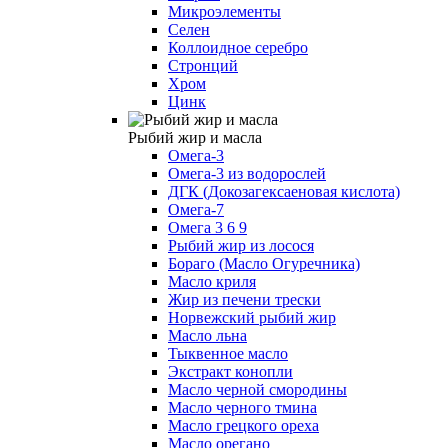
Микроэлементы
Селен
Коллоидное серебро
Стронций
Хром
Цинк
Рыбий жир и масла
Омега-3
Омега-3 из водорослей
ДГК (Докозагексаеновая кислота)
Омега-7
Омега 3 6 9
Рыбий жир из лосося
Бораго (Масло Огуречника)
Масло криля
Жир из печени трески
Норвежский рыбий жир
Масло льна
Тыквенное масло
Экстракт конопли
Масло черной смородины
Масло черного тмина
Масло грецкого ореха
Масло орегано