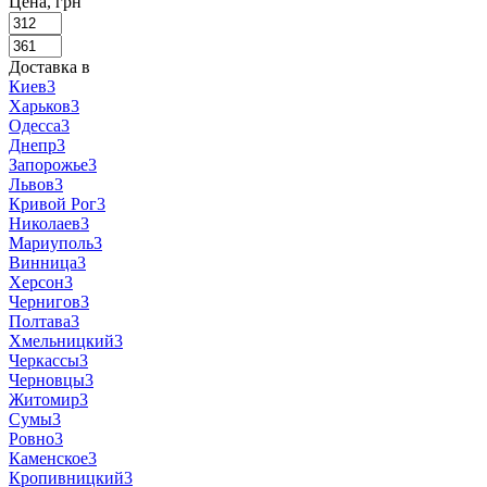
Цена, грн
Доставка в
Киев
3
Харьков
3
Одесса
3
Днепр
3
Запорожье
3
Львов
3
Кривой Рог
3
Николаев
3
Мариуполь
3
Винница
3
Херсон
3
Чернигов
3
Полтава
3
Хмельницкий
3
Черкассы
3
Черновцы
3
Житомир
3
Сумы
3
Ровно
3
Каменское
3
Кропивницкий
3