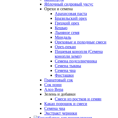
Яблочный сидровый уксус
Орехи и семена
Арахисовая паста
Бразильский орех
Грецкий орех
Кешью
Льняное семя
Миндаль
Ореховые и походные смеси
Орех-пекан
Пищевая конопля (Семена
конопли хемп)
Семена подсолнечника
Семена тыквы
Семена чиа
Фисташки
Гранатовый сок
Сок нони
Алоэ Вера
Зелень и добавки
Смеси из ростков и семян
Какао порошок и смеси
Семена чиа
Экстракт черники