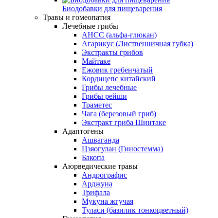
Биодобавки для пищеварения
Травы и гомеопатия
Лечебные грибы
AHCC (альфа-глюкан)
Агарикус (Лиственничная губка)
Экстракты грибов
Майтаке
Ежовик гребенчатый
Кордицепс китайский
Грибы лечебные
Грибы рейши
Траметес
Чага (березовый гриб)
Экстракт гриба Шиитаке
Адаптогены
Ашваганда
Цзяогулан (Гиностемма)
Бакопа
Аюрведические травы
Андрографис
Арджуна
Трифала
Мукуна жгучая
Туласи (базилик тонкоцветный)