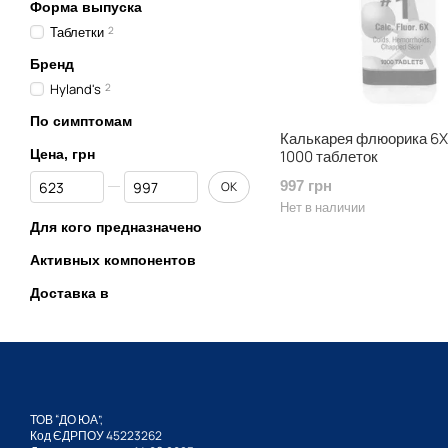
Форма выпуска
Таблетки
2
Бренд
Hyland's
2
По симптомам
Калькарея флюорика 6X 
Цена, грн
1000 таблеток
От Цена, грн
До Цена, грн
997 грн
OK
Нет в наличии
Для кого предназначено
Активных компонентов
Доставка в
ТОВ “ДО ЮА”,
Код ЄДРПОУ 45223262