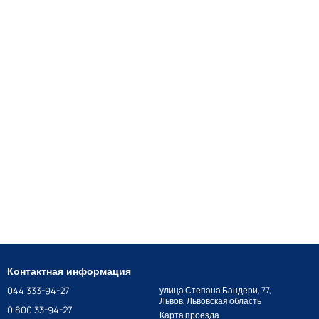
Контактная информация
044 333-94-27
улица Степана Бандери, 77,
Львов, Львовская область
0 800 33-94-27
Карта проезда