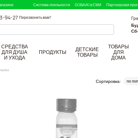
агазине
Система лояльности
DOBAVKI в СМИ
Партнерская про
33-94-27
Перезвонить вам?
Гр
Бу
Сб
СРЕДСТВА
ТОВАРЫ
ДЕТСКИЕ
ДЛЯ ДУША
ПРОДУКТЫ
ДЛЯ
ТОВАРЫ
И УХОДА
ДОМА
орика
Сортировка:
по по