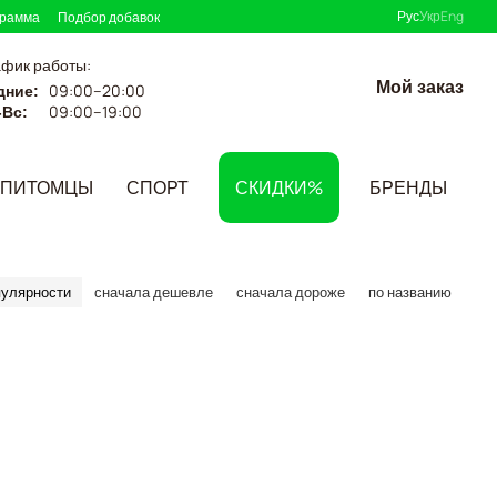
Рус
Укр
Eng
грамма
Подбор добавок
афик работы:
Мой заказ
09:00–20:00
дние:
09:00–19:00
-Вс:
ПИТОМЦЫ
СПОРТ
СКИДКИ%
БРЕНДЫ
пулярности
сначала дешевле
сначала дороже
по названию