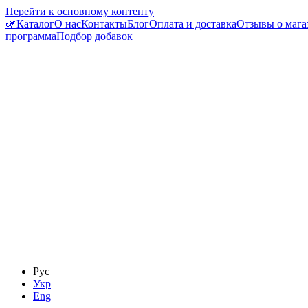
Перейти к основному контенту
🌿Каталог
О нас
Контакты
Блог
Оплата и доставка
Отзывы о мага
программа
Подбор добавок
Рус
Укр
Eng