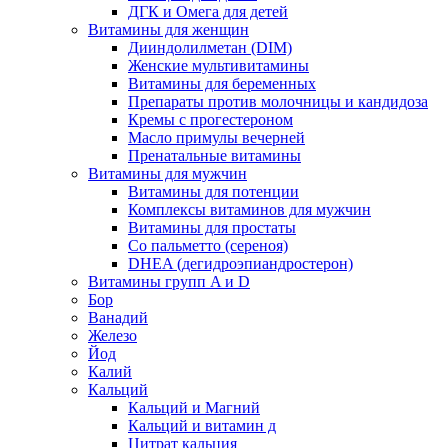
ДГК и Омега для детей
Витамины для женщин
Дииндолилметан (DIM)
Женские мультивитамины
Витамины для беременных
Препараты против молочницы и кандидоза
Кремы с прогестероном
Масло примулы вечерней
Пренатальные витамины
Витамины для мужчин
Витамины для потенции
Комплексы витаминов для мужчин
Витамины для простаты
Со пальметто (сереноя)
DHEA (дегидроэпиандростерон)
Витамины групп A и D
Бор
Ванадий
Железо
Йод
Калий
Кальций
Кальций и Магний
Кальций и витамин д
Цитрат кальция