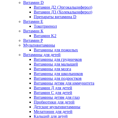
Витамин D
Витамин Д2 (Эргокальциферол)
Витамин Д3 (Холекальциферол)
Препараты витамина D
Витамин Е
Токотриенол
Витамин К
Витамин K2
Витамин Р
Мультивитамины
Витамины для пожилых
Витамины для детей
Витамины для грудничков
Витамины для малышей
Витамины для мозга
Витамины для школьников
Витамины для подростков
Витамины детям для иммунитета
Витамин Д для детей
Витамин C для детей
Витамины детям для глаз
Пробиотики для детей
Детские мультивитамины
Мелатонин для детей
Кальций для детей