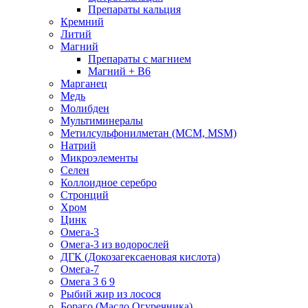
Препараты кальция
Кремний
Литий
Магний
Препараты с магнием
Магний + B6
Марганец
Медь
Молибден
Мультиминералы
Метилсульфонилметан (МСМ, MSM)
Натрий
Микроэлементы
Селен
Коллоидное серебро
Стронций
Хром
Цинк
Омега-3
Омега-3 из водорослей
ДГК (Докозагексаеновая кислота)
Омега-7
Омега 3 6 9
Рыбий жир из лосося
Бораго (Масло Огуречника)