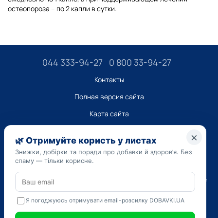
остеопороза – по 2 капли в сутки.
044 333-94-27
0 800 33-94-27
Контакты
Полная версия сайта
Карта сайта
ТОВ “ДО ЮА”,
Код ЄДРПОУ 45223262
Дата регистрации 14.09.2023
Приведенная на сайте dobavki.ua информация носит
исключительно ознакомительный характер. Не используйте
нашу информацию для диагностики и лечения. Только ваш
Лечащий врач может назначать препараты и составлять
диагноз.