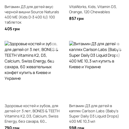
Витамин Д3 для детей вкус
VitaWorks, Kids, Vitamin D3,
черной вишни Source Naturals
Orange, 120 Chewables
400 МЕ (Kids D-3 400 IU) 100
857 грн
таблеток
405 грн
Здоровье костей и зубов, для
Витамин Д3 для детей в
детей от 3 лет, BONES & TEETH
каплях Carlson Labs (Baby's
Vitamins K2, D3, Calcium, Swiss
Super Daily D3 Liquid Drops)
Energy, без сахара, 60
400 МЕ 10,3 мл
жевательных конфет
790 грн
598 грн