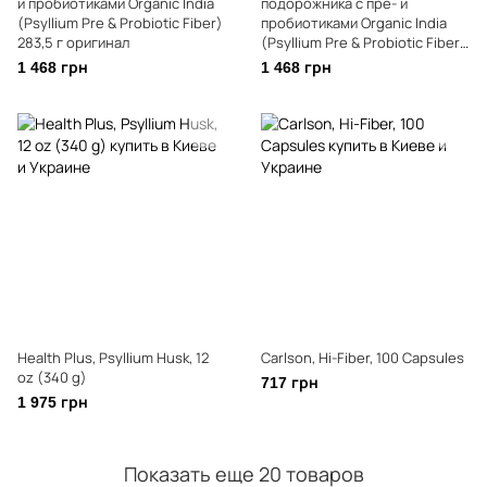
и пробиотиками Organic India
подорожника с пре- и
(Psyllium Pre & Probiotic Fiber)
пробиотиками Organic India
283,5 г оригинал
(Psyllium Pre & Probiotic Fiber)
283.5 г апельсин
1 468 грн
1 468 грн
Health Plus, Psyllium Husk, 12
Carlson, Hi-Fiber, 100 Capsules
oz (340 g)
717 грн
1 975 грн
Показать еще 20 товаров