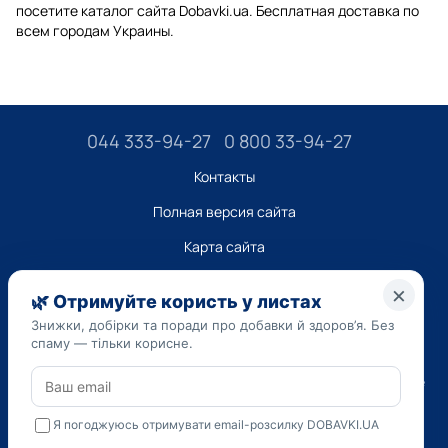
посетите каталог сайта Dobavki.ua. Бесплатная доставка по
всем городам Украины.
044 333-94-27
0 800 33-94-27
Контакты
Полная версия сайта
Карта сайта
ТОВ “ДО ЮА”,
Код ЄДРПОУ 45223262
Дата регистрации 14.09.2023
Приведенная на сайте dobavki.ua информация носит
исключительно ознакомительный характер. Не используйте
нашу информацию для диагностики и лечения. Только ваш
Лечащий врач может назначать препараты и составлять
диагноз.