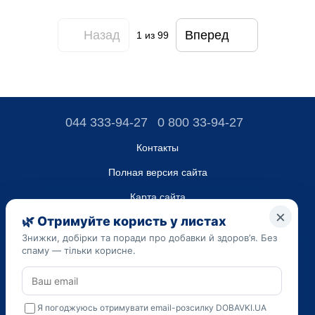
Назад
Вперед
1
из 99
044 333-94-27
0 800 33-94-27
Контакты
Полная версия сайта
Карта сайта
ТОВ “ДО ЮА”,
Код ЄДРПОУ 45223262
Дата регистрации 14.09.2023
Приведенная на сайте dobavki.ua информация носит
исключительно ознакомительный характер. Не используйте
нашу информацию для диагностики и лечения. Только ваш