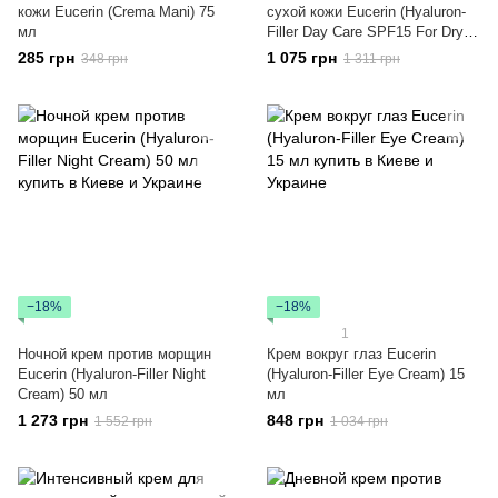
кожи Eucerin (Crema Mani) 75
сухой кожи Eucerin (Hyaluron-
мл
Filler Day Care SPF15 For Dry
Skin) 50 мл
285 грн
1 075 грн
348 грн
1 311 грн
−18%
−18%
1
Ночной крем против морщин
Крем вокруг глаз Eucerin
Eucerin (Hyaluron-Filler Night
(Hyaluron-Filler Eye Cream) 15
Cream) 50 мл
мл
1 273 грн
848 грн
1 552 грн
1 034 грн