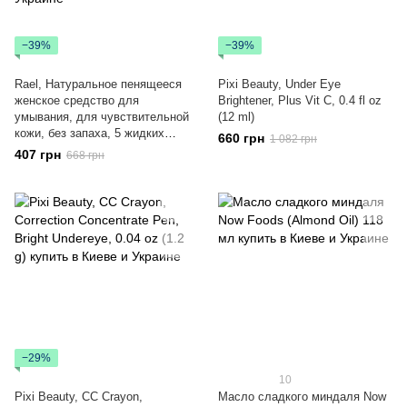
−39%
−39%
Rael, Натуральное пенящееся
Pixi Beauty, Under Eye
женское средство для
Brightener, Plus Vit C, 0.4 fl oz
умывания, для чувствительной
(12 ml)
кожи, без запаха, 5 жидких
660 грн
1 082 грн
унций (150 мл)
407 грн
668 грн
−29%
10
Pixi Beauty, CC Crayon,
Масло сладкого миндаля Now