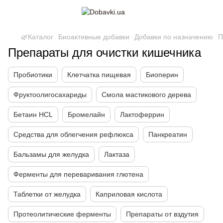
🌿Каталог
Биоактивные добавки
Добавки по назначению
П
Препараты для очистки кишечника
Пробиотики
Клетчатка пищевая
Биоперин
Фруктоолигосахариды
Смола мастикового дерева
Бетаин HCL
Бромелайн
Лактоферрин
Средства для облегчения рефлюкса
Панкреатин
Бальзамы для желудка
Лактаза
Ферменты для переваривания глютена
Таблетки от желудка
Каприловая кислота
Протеолитические ферменты
Препараты от вздутия