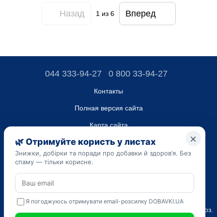
Назад
Вперед
1
из 6
044 333-94-27
0 800 33-94-27
Контакты
Полная версия сайта
Карта сайта
ТОВ “ДО ЮА”,
Код ЄДРПОУ 45223262
Дата регистрации 14.09.2023
Приведенная на сайте dobavki.ua информация носит
исключительно ознакомительный характер. Не используйте
нашу информацию для диагностики и лечения. Только ваш
Лечащий врач может назначать препараты и составлять диагноз.