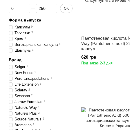
От Количество капсул или таблеток
До Количество капсул или таблеток
OK
Форма выпуска
Капсулы
9
Таблетки
5
Пантотеновая кислота N
Крем
1
Way (Pantothenic acid) 2
Вегетарианская капсула
6
капсул
Шампунь
1
620 грн
Бренд
Под заказ 2-3 дня
Solgar
1
Now Foods
2
Pure Encapsulations
1
Life Extension
1
Solaray
2
Swanson
2
Jarrow Formulas
1
Nature's Way
1
Nature's Plus
2
Source Naturals
2
Aromatica
1