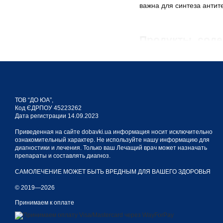
важна для синтеза антит
Продукты, соде
Пищевым источником данн
меньшем количестве пант
желудке, посредством о
ТОВ “ДО ЮА”,
Код ЄДРПОУ 45223262
Дата регистрации 14.09.2023
В5 витамин: во
Приведенная на сайте dobavki.ua информация носит исключительно
ознакомительный характер. Не используйте нашу информацию для
диагностики и лечения. Только ваш Лечащий врач может назначать
препараты и составлять диагноз.
Одной основных функций 
но и принимает активное
САМОЛЕЧЕНИЕ МОЖЕТ БЫТЬ ВРЕДНЫМ ДЛЯ ВАШЕГО ЗДОРОВЬЯ
работает с:
© 2019—2026
формированием антит
Принимаем к оплате
усваиванием других в