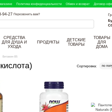
магазине
Политика конфиденциальности
Обмен и возврат
Договор-оф
3-94-27
Перезвонить вам?
Гр
Б
Сб
СРЕДСТВА
ТОВАРЫ
ДЕТСКИЕ
ДЛЯ ДУША И
ПРОДУКТЫ
ДЛЯ
ТОВАРЫ
УХОДА
ДОМА
Витамин B5
кислота)
по поп
Сортировка: