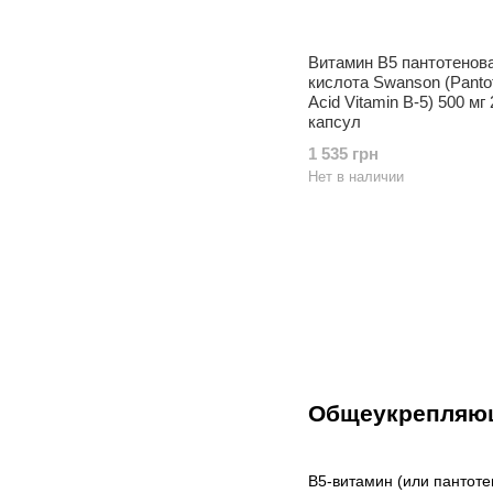
Витамин B5 пантотенов
кислота Swanson (Panto
Acid Vitamin B-5) 500 мг
капсул
1 535 грн
Нет в наличии
Общеукрепляющ
В5-витамин (или пантоте