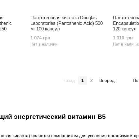
ая
Пантотеновая кислота Douglas
Пантотенов
thenic
Laboratories (Pantothenic Acid) 500
Encapsulatio
 250
мг 100 капсул
120 капсул
1 074 грн
1 310 грн
Нет в наличии
Нет в наличи
Назад
1
2
Вперед
По
ий энергетический витамин В5
новая кислота) является помощником для усвоения организмом др