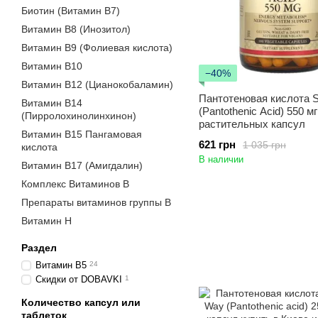
Биотин (Витамин B7)
Витамин B8 (Инозитол)
Витамин B9 (Фолиевая кислота)
Витамин B10
−40%
Витамин B12 (Цианокобаламин)
Пантотеновая кислота S
Витамин В14
(Pantothenic Acid) 550 м
(Пирролохинолинхинон)
растительных капсул
Витамин B15 Пангамовая
621 грн
1 035 грн
кислота
В наличии
Витамин B17 (Амигдалин)
Комплекс Витаминов B
Препараты витаминов группы В
Витамин Н
Раздел
Витамин B5
24
Скидки от DOBAVKI
1
Количество капсул или
таблеток