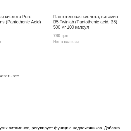
ая кислота Pure
Пантотеновая кислота, витамин
ns (Pantothenic Acid)
В5 Twinlab (Pantothenic acid, B5)
500 мг 100 капсул
780 грн
и
Нет в наличии
казать все
угих витаминов, регулирует функцию надпочечников. Добавка