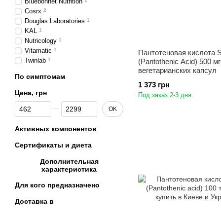
Bluebonnet Nutrition
1
Cosrx
2
Douglas Laboratories
1
KAL
1
Nutricology
1
Vitamatic
1
Пантотеновая кислота S
Twinlab
1
(Pantothenic Acid) 500 м
вегетарианских капсул
По симптомам
1 373 грн
Цена, грн
Под заказ 2-3 дня
От Цена, грн
До Цена, грн
OK
Активных компонентов
Сертификаты и диета
Дополнительная
характеристика
Для кого предназначено
Доставка в