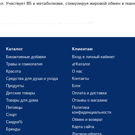
ел. Участвует В5 и метаболизме, стимулируя жировой обмен в ткан
ржания в составе витамин б5
ого витамина являются листовые овощи и зелень, мясные и птичьи 
Каталог
Клиентам
отеновую кислоту получится добыть из рыбной икры, молока, дрож
бработки ферментов кишечной палочки.
Биоактивные добавки
Вход в личный кабинет
Травы и гомеопатия
🌿Каталог
Красота
О нас
здействие на организм
Средства для душа и ухода
Контакты
Продукты
Блог
Детские товары
Оплата и доставка
В5 является стимуляции функции надпочечников. Этот орган не т
Товары для дома
Отзывы о магазине
 участие в регуляции артериального давления, работы сердечно-с
Питомцы
Политика
конфиденциальности
Спорт
ел для укрепления иммунитета;
Обмен и возврат
Скидки%
итаминов, включая группу В;
Карта сайта
Бренды
Договор-оферта