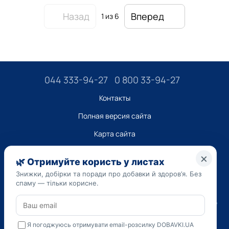
Назад
Вперед
1
из 6
044 333-94-27
0 800 33-94-27
Контакты
Полная версия сайта
Карта сайта
ТОВ “ДО ЮА”,
Код ЄДРПОУ 45223262
Дата регистрации 14.09.2023
Приведенная на сайте dobavki.ua информация носит
исключительно ознакомительный характер. Не используйте
нашу информацию для диагностики и лечения. Только ваш
Лечащий врач может назначать препараты и составлять