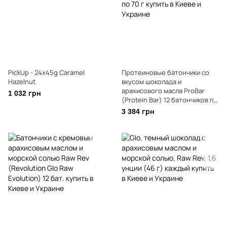
PickUp - 24x45g Caramel
Протеиновые батончики со
Hazelnut
вкусом шоколада и
арахисового масла ProBar
1 032 грн
(Protein Bar) 12 батончиков по
70 г
3 384 грн