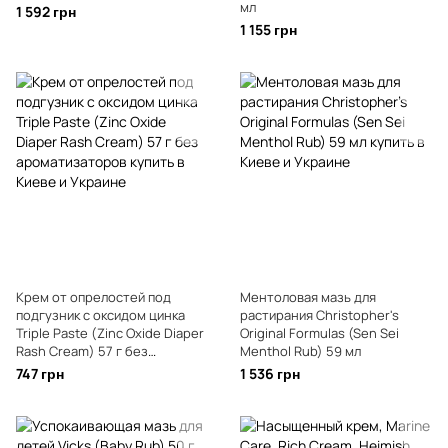
мл
1 592 грн
1 155 грн
Крем от опрелостей под
Ментоловая мазь для
подгузник с оксидом цинка
растирания Christopher's
Triple Paste (Zinc Oxide Diaper
Original Formulas (Sen Sei
Rash Cream) 57 г без
Menthol Rub) 59 мл
ароматизаторов
747 грн
1 536 грн