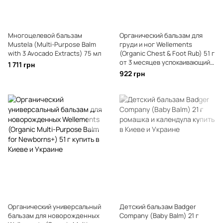
Многоцелевой бальзам
Органический бальзам для
Mustela (Multi-Purpose Balm
груди и ног Wellements
with 3 Avocado Extracts) 75 мл
(Organic Chest & Foot Rub) 51 г
от 3 месяцев успокаивающий
1 711 грн
эвкалипт и лаванда
922 грн
Органический универсальный
Детский бальзам Badger
бальзам для новорожденных
Company (Baby Balm) 21 г