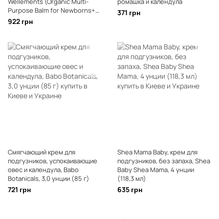
Wellements (Organic Multi-
ромашка и календула
Purpose Balm for Newborns+)
371 грн
51 г
922 грн
Смягчающий крем для
Shea Mama Baby, крем для
подгузников, успокаивающие
подгузников, без запаха, Shea
овес и календула, Babo
Baby Shea Mama, 4 унции
Botanicals, 3,0 унции (85 г)
(118,3 мл)
721 грн
635 грн