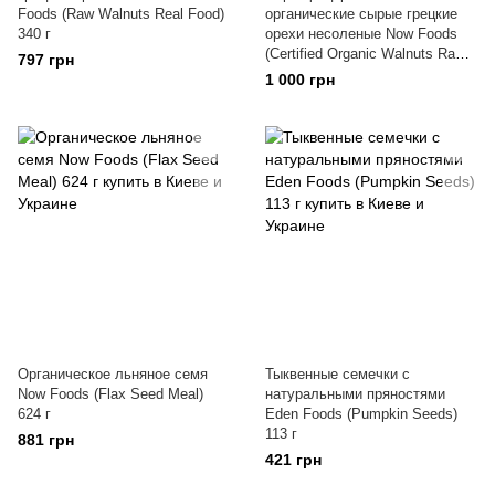
Foods (Raw Walnuts Real Food)
органические сырые грецкие
340 г
орехи несоленые Now Foods
(Certified Organic Walnuts Raw
797 грн
Halves and Pieces) 340 г
1 000 грн
Органическое льняное семя
Тыквенные семечки с
Now Foods (Flax Seed Meal)
натуральными пряностями
624 г
Eden Foods (Pumpkin Seeds)
113 г
881 грн
421 грн