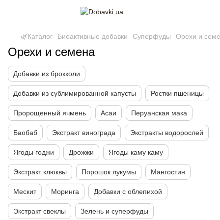
🌿Каталог
Биоактивные добавки
Суперфуды
Орехи и сем
Орехи и семена
Добавки из брокколи
Добавки из сублимированной капусты
Ростки пшеницы
Пророщенный ячмень
Асаи
Перуанская мака
Баобаб
Экстракт винограда
Экстракты водорослей
Ягоды годжи
Дрожжи
Ягоды каму каму
Экстракт клюквы
Порошок лукумы
Мангостин
Мескит
Моринга
Добавки с облепихой
Экстракт свеклы
Зелень и суперфуды