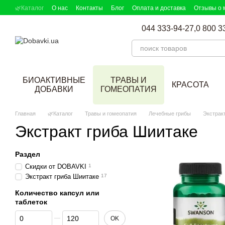
Перейти к основному контенту
🌿Каталог
О нас
Контакты
Блог
Оплата и доставка
Отзывы о 
DOBAVKI в СМИ
Партнерская программа
Подбор добавок
044 333-94-27,
0 800 3
БИОАКТИВНЫЕ
ТРАВЫ И
КРАСОТА
ДОБАВКИ
ГОМЕОПАТИЯ
Главная
🌿Каталог
Травы и гомеопатия
Лечебные грибы
Экстрак
Экстракт гриба Шиитаке
Раздел
Скидки от DOBAVKI
1
Экстракт гриба Шиитаке
17
Количество капсул или
таблеток
От Количество капсул или таблеток
До Количество капсул или таблеток
OK