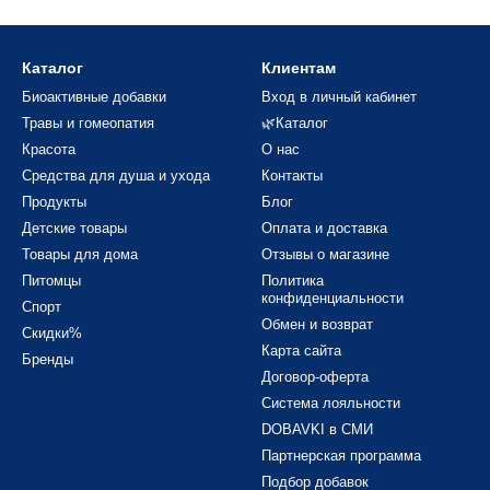
здействие;
 для повышения устойчивости при физических и умственных нагруз
Каталог
Клиентам
ержка нервной системы в период стрессов;
Биоактивные добавки
Вход в личный кабинет
ю функцию у мужчин, повышает женскую фертильность;
Травы и гомеопатия
🌿Каталог
Красота
О нас
ектором от негативного воздействия окружающей среды.
Средства для душа и ухода
Контакты
Продукты
Блог
в препарата шиитаке
Детские товары
Оплата и доставка
Товары для дома
Отзывы о магазине
Питомцы
Политика
конфиденциальности
добавка обеспечит все необходимые элементы для полноценного ф
Спорт
Обмен и возврат
Скидки%
Карта сайта
Бренды
Договор-оферта
аименование
Эффектив
Система лояльности
DOBAVKI в СМИ
едь, железо, цинк, фосфор, калий, азот. В меньшем
Регулирую
Партнерская программа
оличестве натрий, кальций, магний
ткани, су
Подбор добавок