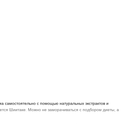
зма самостоятельно с помощью натуральных экстрактов и
ется Шиитаке. Можно не заморачиваться с подбором диеты, а
вой японской медицины. К свойствам гриба относят: