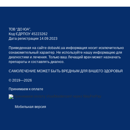
общеукрепляющее во
адаптогенный фактор
дополнительная подд
ТОВ “ДО ЮА”,
улучшает сексуальну
Код ЄДРПОУ 45223262
Дата регистрации 14.09.2023
выступает радиопрот
Приведенная на сайте dobavki.ua информация носит исключительно
ознакомительный характер. Не используйте нашу информацию для
диагностики и лечения. Только ваш Лечащий врач может назначать
Полезный соста
препараты и составлять диагноз.
САМОЛЕЧЕНИЕ МОЖЕТ БЫТЬ ВРЕДНЫМ ДЛЯ ВАШЕГО ЗДОРОВЬЯ
Биологически активная 
© 2019—2026
включены:
Принимаем к оплате
Категория
Н
Мобильная версия
Микро - и
м
макроэлементы
к