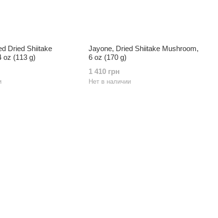
ed Dried Shiitake
Jayone, Dried Shiitake Mushroom,
 oz (113 g)
6 oz (170 g)
1 410 грн
и
Нет в наличии