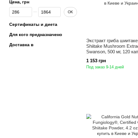
Цена, грн
От Цена, грн
До Цена, грн
OK
Сертификаты и диета
Для кого предназначено
Экстракт гриба шиитаке 
Доставка в
Shiitake Mushroom Extrac
Swanson, 500 мг, 120 ка
1 153 грн
Под заказ 9-14 дней