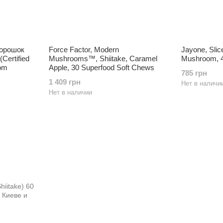
порошок
Force Factor, Modern
Jayone, Slic
Certified
Mushrooms™, Shiitake, Caramel
Mushroom, 4
oom
Apple, 30 Superfood Soft Chews
785 грн
1 409 грн
Нет в наличи
Нет в наличии