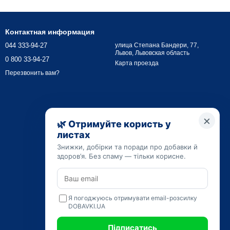
ках;
Контактная информация
044 333-94-27
улица Степана Бандери, 77,
Львов, Львовская область
0 800 33-94-27
Карта проезда
Перезвонить вам?
ункционирования систем организма. В состав БАДа шиитаке
ность
т обменные процессы, обеспечивают прочность костной
ставов, сердечно-сосудистой системы