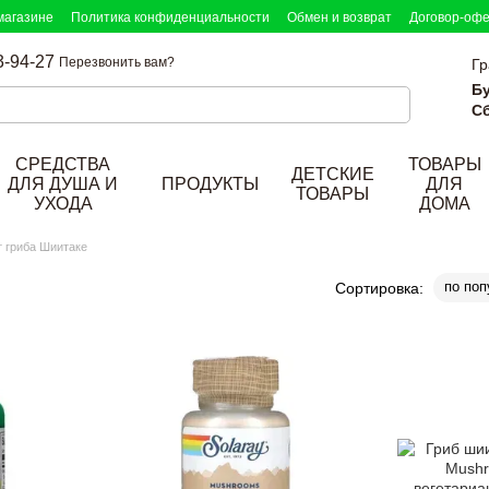
магазине
Политика конфиденциальности
Обмен и возврат
Договор-оф
3-94-27
Перезвонить вам?
Гр
Б
Сб
СРЕДСТВА
ТОВАРЫ
ДЕТСКИЕ
ДЛЯ ДУША И
ПРОДУКТЫ
ДЛЯ
ТОВАРЫ
УХОДА
ДОМА
т гриба Шиитаке
по поп
Сортировка: