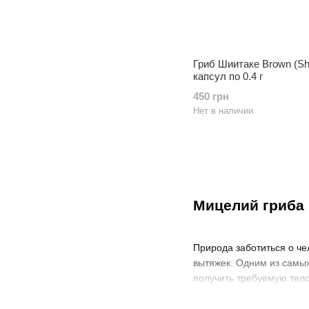
Гриб Шиитаке Brown (Shi
капсул по 0.4 г
450 грн
Нет в наличии
Мицелий гриба 
Природа заботиться о че
вытяжек. Одним из самых
получить требуемую тело
Можно купить шиитаке (sh