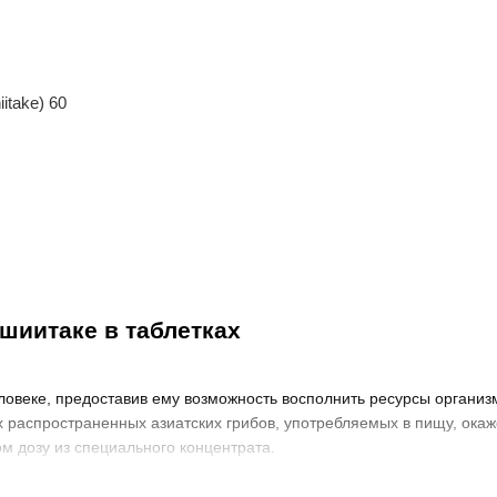
itake) 60
шиитаке в таблетках
ловеке, предоставив ему возможность восполнить ресурсы органи
 распространенных азиатских грибов, употребляемых в пищу, окаж
м дозу из специального концентрата.
iitake) в виде настоек, таблеток или капсул. Сырья является осно