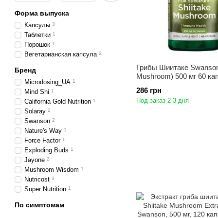
Форма выпуска
Капсулы
3
Таблетки
1
Порошок
1
Вегетарианская капсула
2
Грибы Шиитаке Swanson 
Бренд
Mushroom) 500 мг 60 ка
Microdosing_UA
1
286 грн
Mind Shi
1
Под заказ 2-3 дня
California Gold Nutrition
1
Solaray
2
Swanson
2
Nature's Way
1
Force Factor
1
Exploding Buds
1
Jayone
2
Mushroom Wisdom
1
Nutricost
3
Super Nutrition
1
По симптомам