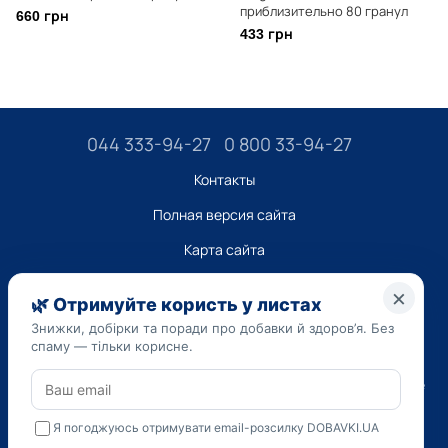
приблизительно 80 гранул
660 грн
433 грн
044 333-94-27
0 800 33-94-27
Контакты
Полная версия сайта
Карта сайта
ТОВ “ДО ЮА”,
Код ЄДРПОУ 45223262
Дата регистрации 14.09.2023
Приведенная на сайте dobavki.ua информация носит
исключительно ознакомительный характер. Не используйте
нашу информацию для диагностики и лечения. Только ваш
Лечащий врач может назначать препараты и составлять
диагноз.