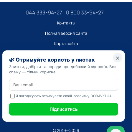
044 333-94-27
0 800 33-94-27
Контакты
Полная версия сайта
Карта сайта
ТОВ “ДО ЮА”,
Код ЄДРПОУ 45223262
Дата регистрации 14.09.2023
Приведенная на сайте dobavki.ua информация носит
исключительно ознакомительный характер. Не используйте
нашу информацию для диагностики и лечения. Только ваш
Лечащий врач может назначать препараты и составлять
диагноз.
САМОЛЕЧЕНИЕ МОЖЕТ БЫТЬ ВРЕДНЫМ ДЛЯ ВАШЕГО
ЗДОРОВЬЯ
© 2019—2026