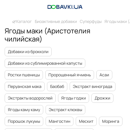
🌿Каталог
Биоактивные добавки
Суперфуды
Ягоды маки 
Ягоды маки (Аристотелия
чилийская)
Добавки из брокколи
Добавки из сублимированной капусты
Ростки пшеницы
Пророщенный ячмень
Асаи
Перуанская мака
Баобаб
Экстракт винограда
Экстракты водорослей
Ягоды годжи
Дрожжи
Ягоды каму каму
Экстракт клюквы
Порошок лукумы
Мангостин
Мескит
Моринга