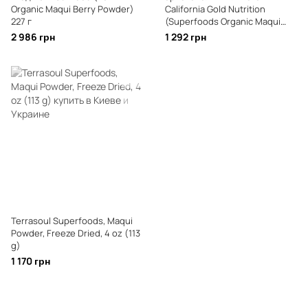
Organic Maqui Berry Powder)
California Gold Nutrition
227 г
(Superfoods Organic Maqui
Powder) 240 г
2 986 грн
1 292 грн
Terrasoul Superfoods, Maqui
Powder, Freeze Dried, 4 oz (113
g)
1 170 грн