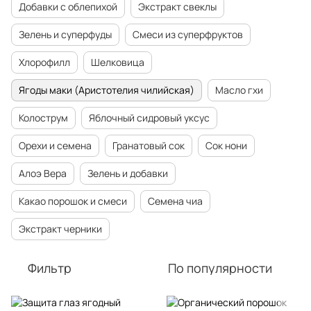
Добавки с облепихой
Экстракт свеклы
Зелень и суперфуды
Смеси из суперфруктов
Хлорофилл
Шелковица
Ягоды маки (Аристотелия чилийская)
Масло гхи
Колострум
Яблочный сидровый уксус
Орехи и семена
Гранатовый сок
Сок нони
Алоэ Вера
Зелень и добавки
Какао порошок и смеси
Семена чиа
Экстракт черники
Фильтр
По популярности