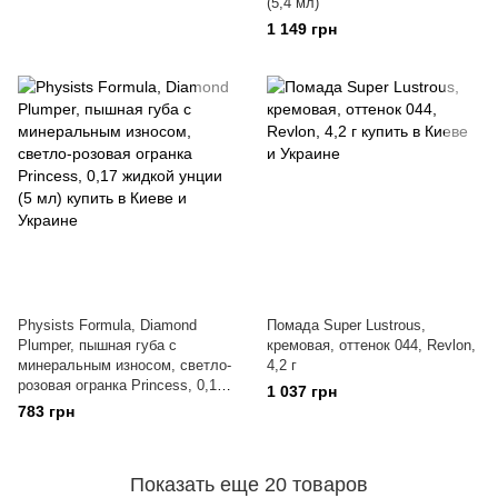
(5,4 мл)
1 149 грн
Physists Formula, Diamond
Помада Super Lustrous,
Plumper, пышная губа с
кремовая, оттенок 044, Revlon,
минеральным износом, светло-
4,2 г
розовая огранка Princess, 0,17
1 037 грн
жидкой унции (5 мл)
783 грн
Показать еще 20 товаров