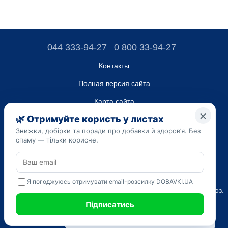
044 333-94-27
0 800 33-94-27
Контакты
Полная версия сайта
Карта сайта
ТОВ “ДО ЮА”,
Код ЄДРПОУ 45223262
Дата регистрации 14.09.2023
Приведенная на сайте dobavki.ua информация носит
исключительно ознакомительный характер. Не используйте
нашу информацию для диагностики и лечения. Только ваш
Лечащий врач может назначать препараты и составлять диагноз.
САМОЛЕЧЕНИЕ МОЖЕТ БЫТЬ ВРЕДНЫМ ДЛЯ ВАШЕГО
ЗДОРОВЬЯ