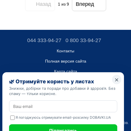
Назад
Вперед
1
из 9
044 333-94-27
0 800 33-94-27
Контакты
Полная версия сайта
Карта сайта
ТОВ “ДО ЮА”,
Код ЄДРПОУ 45223262
Дата регистрации 14.09.2023
Приведенная на сайте dobavki.ua информация носит
исключительно ознакомительный характер. Не используйте
нашу информацию для диагностики и лечения. Только ваш
Лечащий врач может назначать препараты и составлять диагноз.