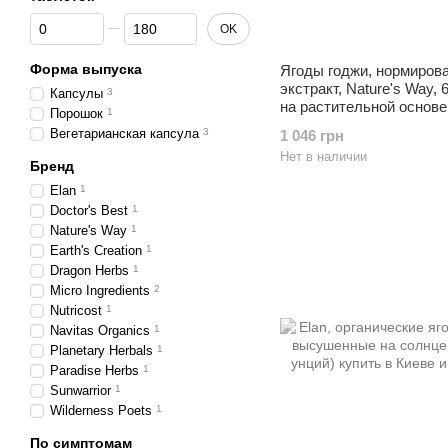
От Количество капсул или таблеток
До Количество капсул или таблеток
OK
Форма выпуска
Ягоды годжи, нормиров
экстракт, Nature's Way, 
Капсулы
3
на растительной основе
Порошок
1
Вегетарианская капсула
3
1 046 грн
Нет в наличии
Бренд
Elan
1
Doctor's Best
1
Nature's Way
1
Earth's Creation
1
Dragon Herbs
1
Micro Ingredients
2
Nutricost
1
Navitas Organics
1
Planetary Herbals
1
Paradise Herbs
1
Sunwarrior
1
Wilderness Poets
1
По симптомам