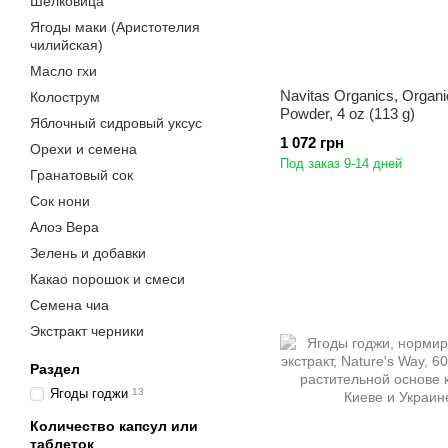
Шелковица
Ягоды маки (Аристотелия
чилийская)
Масло гхи
Navitas Organics, Organi
Колострум
Powder, 4 oz (113 g)
Яблочный сидровый уксус
1 072 грн
Орехи и семена
Под заказ 9-14 дней
Гранатовый сок
Сок нони
Алоэ Вера
Зелень и добавки
Какао порошок и смеси
Семена чиа
Экстракт черники
Раздел
Ягоды годжи
13
Количество капсул или
таблеток