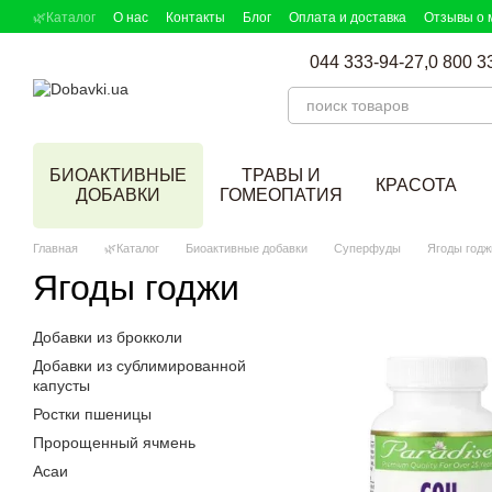
Перейти к основному контенту
🌿Каталог
О нас
Контакты
Блог
Оплата и доставка
Отзывы о 
DOBAVKI в СМИ
Партнерская программа
Подбор добавок
044 333-94-27,
0 800 3
БИОАКТИВНЫЕ
ТРАВЫ И
КРАСОТА
ДОБАВКИ
ГОМЕОПАТИЯ
Главная
🌿Каталог
Биоактивные добавки
Суперфуды
Ягоды годж
Ягоды годжи
Добавки из брокколи
Добавки из сублимированной
капусты
Ростки пшеницы
Пророщенный ячмень
Асаи