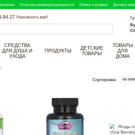
магазине
Политика конфиденциальности
Обмен и возврат
Договор-оф
3-94-27
Перезвонить вам?
Гр
Б
Сб
СРЕДСТВА
ТОВАРЫ
ДЕТСКИЕ
ДЛЯ ДУША И
ПРОДУКТЫ
ДЛЯ
ТОВАРЫ
УХОДА
ДОМА
и
по поп
Сортировка: