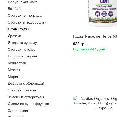
Перуанская мака
Баобаб
Экстракт винограда
Экстракты водорослей
Ягоды годжи
Дрожжи
Годжи Paradise Herbs 6
Ягоды каму каму
922 грн
Экстракт клюквы
Под заказ 9-14 дней
Порошок лукумы
Мангостин
Мескит
Моринга
Добавки с облепихой
Экстракт свеклы
Зелень и суперфуды
Смеси из суперфруктов
Хлорофилл