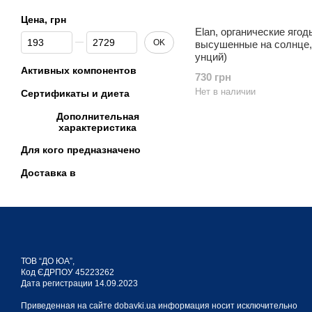
Цена, грн
Elan, органические ягод
От Цена, грн
До Цена, грн
OK
высушенные на солнце, 
унций)
Активных компонентов
730 грн
Нет в наличии
Сертификаты и диета
Дополнительная
характеристика
Для кого предназначено
Доставка в
ТОВ “ДО ЮА”,
Код ЄДРПОУ 45223262
Дата регистрации 14.09.2023
Приведенная на сайте dobavki.ua информация носит исключительно