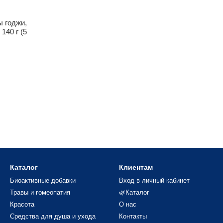
ы годжи,
140 г (5
Каталог
Клиентам
Биоактивные добавки
Вход в личный кабинет
Травы и гомеопатия
🌿Каталог
Красота
О нас
Средства для душа и ухода
Контакты