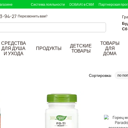
агазине
Система лояльности
DOBAVKI в СМИ
Партнерская про
33-94-27
Перезвонить вам?
Гр
Бу
Сб
СРЕДСТВА
ТОВАРЫ
ДЕТСКИЕ
ДЛЯ ДУША
ПРОДУКТЫ
ДЛЯ
ТОВАРЫ
И УХОДА
ДОМА
Сортировка:
по по