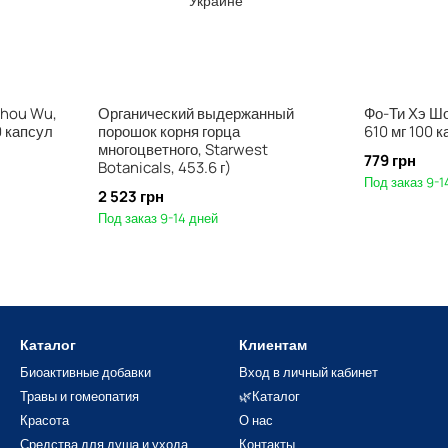
Shou Wu,
Органический выдержанный
Фо-Ти Хэ Шо
0 капсул
порошок корня горца
610 мг 100 
многоцветного, Starwest
779 грн
Botanicals, 453.6 г)
Под заказ 9-1
2 523 грн
Под заказ 9-14 дней
Каталог
Клиентам
Биоактивные добавки
Вход в личный кабинет
Травы и гомеопатия
🌿Каталог
Красота
О нас
Средства для душа и ухода
Контакты