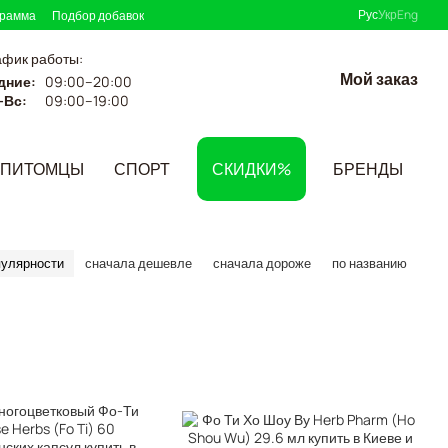
Рус
Укр
Eng
грамма
Подбор добавок
афик работы:
Мой заказ
дние:
09:00–20:00
-Вс:
09:00–19:00
ПИТОМЦЫ
СПОРТ
СКИДКИ%
БРЕНДЫ
пулярности
сначала дешевле
сначала дороже
по названию