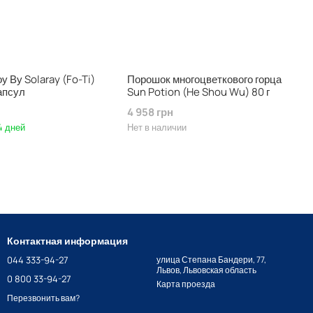
у Ву Solaray (Fo-Ti)
Порошок многоцветкового горца
капсул
Sun Potion (He Shou Wu) 80 г
4 958 грн
4 дней
Нет в наличии
Контактная информация
044 333-94-27
улица Степана Бандери, 77,
Львов, Львовская область
0 800 33-94-27
Карта проезда
Перезвонить вам?