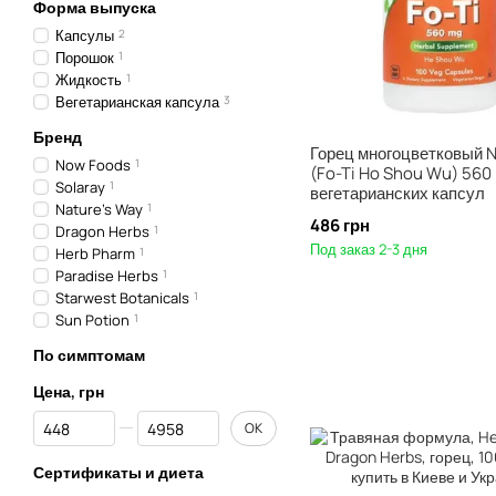
Форма выпуска
Капсулы
2
Порошок
1
Жидкость
1
Вегетарианская капсула
3
Бренд
Горец многоцветковый 
Now Foods
1
(Fo-Ti Ho Shou Wu) 560 
Solaray
1
вегетарианских капсул
Nature's Way
1
486 грн
Dragon Herbs
1
Под заказ 2-3 дня
Herb Pharm
1
Paradise Herbs
1
Starwest Botanicals
1
Sun Potion
1
По симптомам
Цена, грн
От Цена, грн
До Цена, грн
OK
Сертификаты и диета