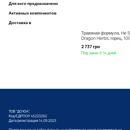
Для кого предназначено
Активных компонентов
Доставка в
Травяная формула, He 
Dragon Herbs, горец, 10
2 737 грн
Под заказ 9-14 дней
ТОВ “ДО ЮА”,
Код ЄДРПОУ 45223262
Дата регистрации 14.09.2023
Приведенная на сайте dobavki.ua информация носит исключительно