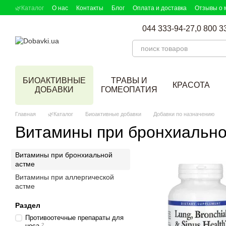
Перейти к основному контенту
🌿Каталог
О нас
Контакты
Блог
Оплата и доставка
Отзывы о 
DOBAVKI в СМИ
Партнерская программа
Подбор добавок
044 333-94-27,
0 800 3
БИОАКТИВНЫЕ
ТРАВЫ И
КРАСОТА
ДОБАВКИ
ГОМЕОПАТИЯ
Главная
🌿Каталог
Биоактивные добавки
Добавки по назначению
Витамины при бронхиально
Витамины при бронхиальной
астме
Витамины при аллергической
астме
Раздел
Противоотечные препараты для
носа
2