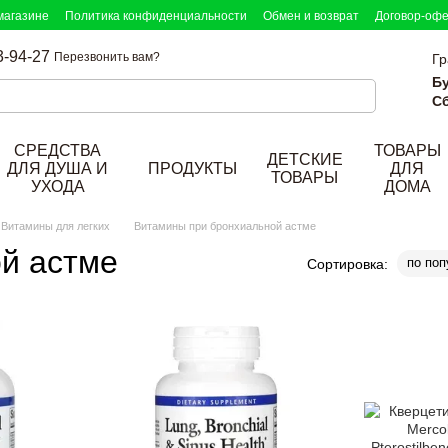
магазине
Политика конфиденциальности
Обмен и возврат
Договор-оф
3-94-27
Перезвонить вам?
Гр
Б
Сб
СРЕДСТВА
ТОВАРЫ
ДЕТСКИЕ
ДЛЯ ДУША И
ПРОДУКТЫ
ДЛЯ
ТОВАРЫ
УХОДА
ДОМА
Витамины для легких
Витамины при бронхиальной астме
й астме
по поп
Сортировка: