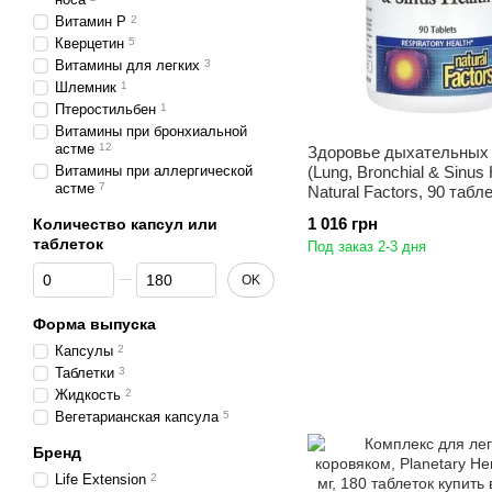
Витамин Р
2
Кверцетин
5
Витамины для легких
3
Шлемник
1
Птеростильбен
1
Витамины при бронхиальной
астме
12
Здоровье дыхательных 
Витамины при аллергической
(Lung, Bronchial & Sinus 
астме
7
Natural Factors, 90 табл
1 016 грн
Количество капсул или
таблеток
Под заказ 2-3 дня
От Количество капсул или таблеток
До Количество капсул или таблеток
OK
Форма выпуска
Капсулы
2
Таблетки
3
Жидкость
2
Вегетарианская капсула
5
Бренд
Life Extension
2