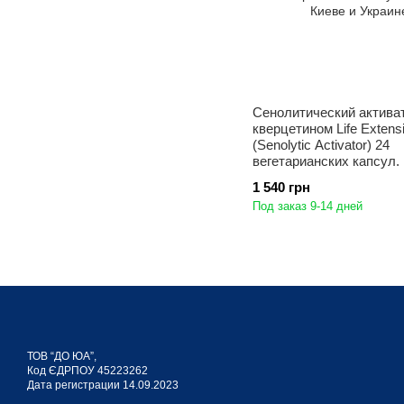
Сенолитический актива
кверцетином Life Extens
(Senolytic Activator) 24
вегетарианских капсул.
1 540 грн
Под заказ 9-14 дней
ТОВ “ДО ЮА”,
Код ЄДРПОУ 45223262
Дата регистрации 14.09.2023