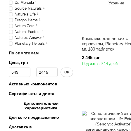
Dr. Mercola
1
Source Naturals
1
Nature's Life
1
Dragon Herbs
1
NaturalCare
1
Natural Factors
3
Nature's Answer
1
Комплекс для легких с
Planetary Herbals
1
коровяком, Planetary Her
мг, 180 таблеток
По симптомам
2 445 грн
Цена, грн
Под заказ 9-14 дней
От Цена, грн
До Цена, грн
OK
Активных компонентов
Сертификаты и диета
Дополнительная
характеристика
Для кого предназначено
Доставка в