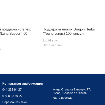
я поддержки легких
Поддержка легких Dragon Herbs
(Lung Support) 60
(Young Lungs) 100 капсул
1 674 грн
Нет в наличии
и
Контактная информация
044 333-94-27
улица Степана Бандери, 77,
Львов, Львовская область
0 800 33-94-27
Карта проезда
Перезвонить вам?