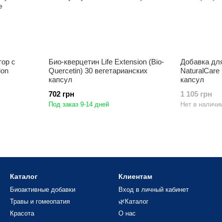
тор с
Био-кверцетин Life Extension (Bio-
Добавка дл
ion
Quercetin) 30 вегетарианских
NaturalCare 
капсул
капсул
702 грн
1 105 грн
Под заказ 9-14 дней
Нет в наличи
Каталог
Клиентам
Биоактивные добавки
Вход в личный кабинет
Травы и гомеопатия
🌿Каталог
Красота
О нас