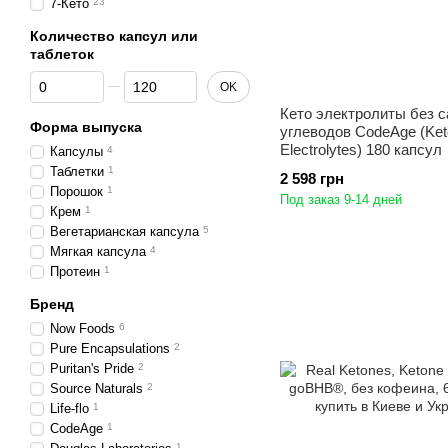
7-Кето
23
Количество капсул или
таблеток
От Количество капсул или таблеток
До Количество капсул или таблеток
OK
Кето электролиты без с
Форма выпуска
углеводов CodeAge (Ket
Electrolytes) 180 капсул
Капсулы
4
Таблетки
1
2 598 грн
Порошок
1
Под заказ 9-14 дней
Крем
1
Вегетарианская капсула
5
Мягкая капсула
4
Протеин
1
Бренд
Now Foods
6
Pure Encapsulations
2
Puritan's Pride
2
Source Naturals
2
Life-flo
1
CodeAge
1
1