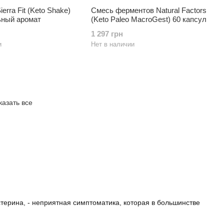
erra Fit (Keto Shake)
Смесь ферментов Natural Factors
ьный аромат
(Keto Paleo MacroGest) 60 капсул
1 297 грн
и
Нет в наличии
казать все
ерина, - неприятная симптоматика, которая в большинстве