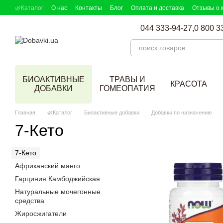
Перейти к основному контенту
🌿Каталог
О нас
Контакты
Блог
Оплата и доставка
Отзывы о 
DOBAVKI в СМИ
Партнерская программа
Подбор добавок
044 333-94-27,
0 800 3
БИОАКТИВНЫЕ
ТРАВЫ И
КРАСОТА
ДОБАВКИ
ГОМЕОПАТИЯ
Главная
🌿Каталог
Биоактивные добавки
Добавки по назначению
7-Кето
7-Кето
Африканский манго
Гарциния Камбоджийская
Натуральные мочегонные
средства
Жиросжигатели