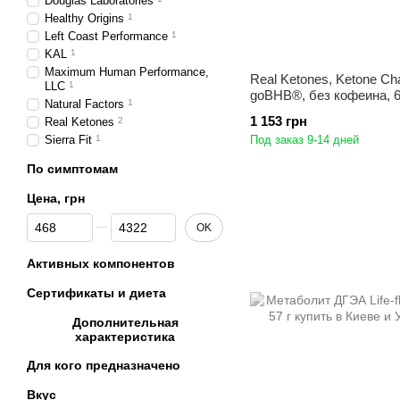
Douglas Laboratories
Healthy Origins
1
Left Coast Performance
1
KAL
1
Maximum Human Performance,
Real Ketones, Ketone Ch
LLC
1
goBHB®, без кофеина, 6
Natural Factors
1
1 153 грн
Real Ketones
2
Sierra Fit
1
Под заказ 9-14 дней
По симптомам
Цена, грн
От Цена, грн
До Цена, грн
OK
Активных компонентов
Сертификаты и диета
Дополнительная
характеристика
Для кого предназначено
Вкус