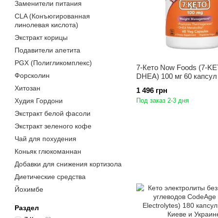
Заменители питания
CLA (Конъюгированная
линолевая кислота)
Экстракт корицы
Подавители апетита
PGX (Полигликомплекс)
7-Кето Now Foods (7-K
Форсколин
DHEA) 100 мг 60 капсул
Хитозан
1 496 грн
Худия Гордони
Под заказ 2-3 дня
Экстракт белой фасоли
Экстракт зеленого кофе
Чай для похудения
Коньяк глюкоманнан
Добавки для снижения кортизола
Диетические средства
Йохимбе
Раздел