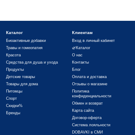
 в капсулах является природной добавкой для повышения уровня
стов его процент значительно снижается.
Каталог
Клиентам
Биоактивные добавки
Вход в личный кабинет
и состав препарата 7 КЕТО
Травы и гомеопатия
🌿Каталог
Красота
О нас
Средства для душа и ухода
Контакты
типа, естественного происхождения, включает комбинацию активн
Продукты
Блог
вка кето 7;
Детские товары
Оплата и доставка
Товары для дома
Отзывы о магазине
Питомцы
Политика
 происхождения (масло зеленого чая, вытяжка корня Родиолы);
конфиденциальности
Спорт
Обмен и возврат
Скидки%
бавка Кето 7:
Карта сайта
Бренды
Договор-оферта
зме, ускоряя его;
Система лояльности
ор веса, что способствует снижению веса;
DOBAVKI в СМИ