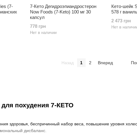
ies (7-
7-Кето Дегидроэпиандростерон
Кето-шейк Si
рианских
Now Foods (7-Keto) 100 мг 30
578 г ванил
капсул
2 473 грн
778 грн
Нет в наличи
Нет в наличии
Назад
1
2
Вперед
По
для похудения 7-КЕТО
ния здоровья, беспричинный набор веса, повышение уровня холест
рмональный дисбаланс.