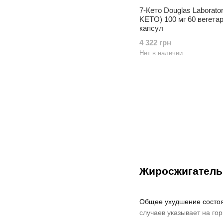
7-Кето Douglas Laborator
KETO) 100 мг 60 вегета
капсул
4 322 грн
Нет в наличии
Жиросжигатель 
Общее ухудшение состоя
случаев указывает на го