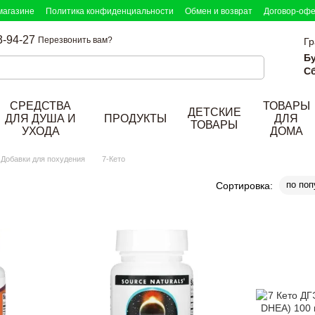
магазине
Политика конфиденциальности
Обмен и возврат
Договор-оф
3-94-27
Перезвонить вам?
Гр
Б
Сб
СРЕДСТВА
ТОВАРЫ
ДЕТСКИЕ
ДЛЯ ДУША И
ПРОДУКТЫ
ДЛЯ
ТОВАРЫ
УХОДА
ДОМА
Добавки для похудения
7-Кето
по поп
Сортировка: