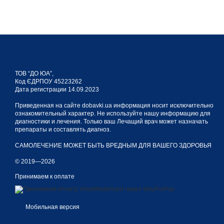
Пищевая добавка 7-КЕТО
надпочечниками, с возра
ТОВ “ДО ЮА”,
Эффективность 
Код ЄДРПОУ 45223262
Дата регистрации 14.09.2023
Приведенная на сайте dobavki.ua информация носит исключительно
Вещество гормонального 
ознакомительный характер. Не используйте нашу информацию для
диагностики и лечения. Только ваш Лечащий врач может назначать
непосредственно доба
препараты и составлять диагноз.
линолевая кислота;
САМОЛЕЧЕНИЕ МОЖЕТ БЫТЬ ВРЕДНЫМ ДЛЯ ВАШЕГО ЗДОРОВЬЯ
экстракты природного
© 2019—2026
L-карнитин.
Принимаем к оплате
Полезные свойства биодо
участвует в метаболи
Мобильная версия
приостанавливает наб