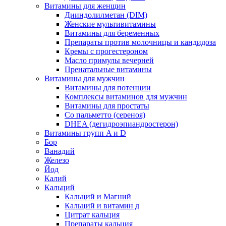
Витамины для женщин
Дииндолилметан (DIM)
Женские мультивитамины
Витамины для беременных
Препараты против молочницы и кандидоза
Кремы с прогестероном
Масло примулы вечерней
Пренатальные витамины
Витамины для мужчин
Витамины для потенции
Комплексы витаминов для мужчин
Витамины для простаты
Со пальметто (сереноя)
DHEA (дегидроэпиандростерон)
Витамины групп A и D
Бор
Ванадий
Железо
Йод
Калий
Кальций
Кальций и Магний
Кальций и витамин д
Цитрат кальция
Препараты кальция