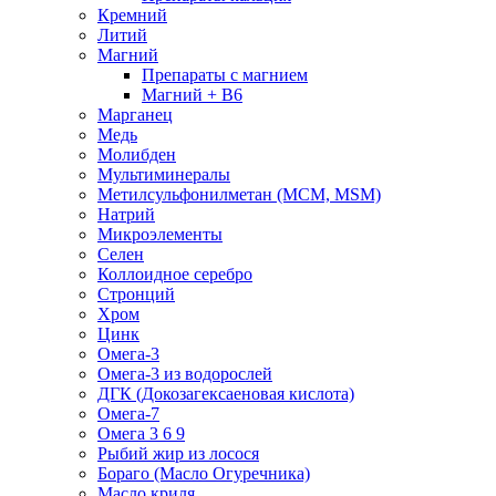
Кремний
Литий
Магний
Препараты с магнием
Магний + B6
Марганец
Медь
Молибден
Мультиминералы
Метилсульфонилметан (МСМ, MSM)
Натрий
Микроэлементы
Селен
Коллоидное серебро
Стронций
Хром
Цинк
Омега-3
Омега-3 из водорослей
ДГК (Докозагексаеновая кислота)
Омега-7
Омега 3 6 9
Рыбий жир из лосося
Бораго (Масло Огуречника)
Масло криля