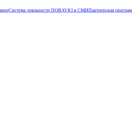
зине
Система лояльности
DOBAVKI в СМИ
Партнерская програ