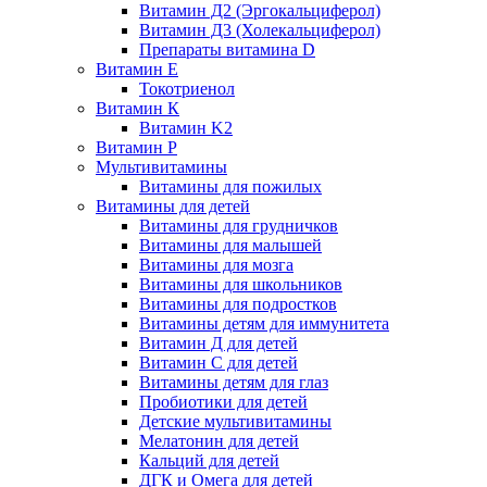
Витамин Д2 (Эргокальциферол)
Витамин Д3 (Холекальциферол)
Препараты витамина D
Витамин Е
Токотриенол
Витамин К
Витамин K2
Витамин Р
Мультивитамины
Витамины для пожилых
Витамины для детей
Витамины для грудничков
Витамины для малышей
Витамины для мозга
Витамины для школьников
Витамины для подростков
Витамины детям для иммунитета
Витамин Д для детей
Витамин C для детей
Витамины детям для глаз
Пробиотики для детей
Детские мультивитамины
Мелатонин для детей
Кальций для детей
ДГК и Омега для детей