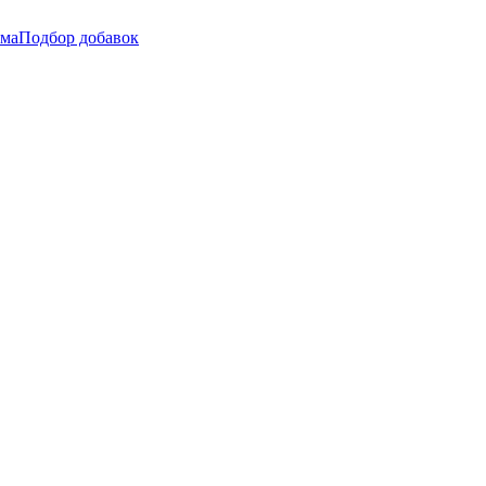
мма
Подбор добавок