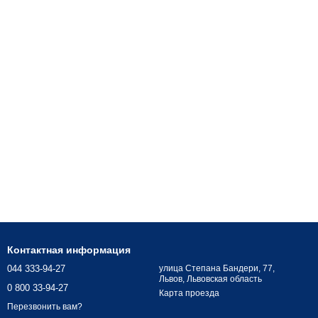
Контактная информация
044 333-94-27
улица Степана Бандери, 77,
Львов, Львовская область
0 800 33-94-27
Карта проезда
Перезвонить вам?