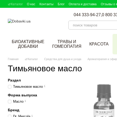
Перейти к основному контенту
🌿Каталог
О нас
Контакты
Блог
Оплата и доставка
Отзывы о 
044 333-94-27,
0 800 3
БИОАКТИВНЫЕ
ТРАВЫ И
КРАСОТА
ДОБАВКИ
ГОМЕОПАТИЯ
Главная
🌿Каталог
Средства для душа и ухода
Ароматерапия и эфи
Тимьяновое масло
Раздел
Тимьяновое масло
1
Форма выпуска
Масло
1
Бренд
Dr. Mercola
1