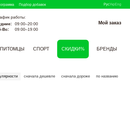
Рус
Укр
Eng
рограмма
Подбор добавок
афик работы:
Мой заказ
удние:
09:00–20:00
-Вс:
09:00–19:00
ПИТОМЦЫ
СПОРТ
СКИДКИ%
БРЕНДЫ
улярности
сначала дешевле
сначала дороже
по названию