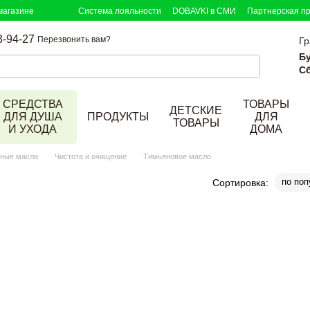
магазине
Система лояльности
DOBAVKI в СМИ
Партнерская п
3-94-27
Перезвонить вам?
Гр
Б
Сб
СРЕДСТВА
ТОВАРЫ
ДЕТСКИЕ
ДЛЯ ДУША
ПРОДУКТЫ
ДЛЯ
ТОВАРЫ
И УХОДА
ДОМА
рные масла
Чистота и очищение
Тимьяновое масло
по поп
Сортировка: