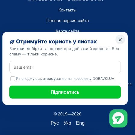
Контакты
Полная версия сайта
Карта сайта
ТОВ “ДО ЮА”,
Код ЄДРПОУ 45223262
Дата регистрации 14.09.2023
Приведенная на сайте dobavki.ua информация носит
исключительно ознакомительный характер. Не используйте
нашу информацию для диагностики и лечения. Только ваш
Лечащий врач может назначать препараты и составлять диагноз.
САМОЛЕЧЕНИЕ МОЖЕТ БЫТЬ ВРЕДНЫМ ДЛЯ ВАШЕГО
ЗДОРОВЬЯ
© 2019—2026
Рус
Укр
Eng