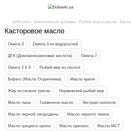
🌿Каталог
Биоактивные добавки
Рыбий жир и масла
Касто
Касторовое масло
Омега-3
Омега-3 из водорослей
ДГК (Докозагексаеновая кислота)
Омега-7
Омега 3 6 9
Рыбий жир из лосося
Бораго (Масло Огуречника)
Масло криля
Жир из печени трески
Норвежский рыбий жир
Масло льна
Тыквенное масло
Экстракт конопли
Масло черной смородины
Масло черного тмина
Масло грецкого ореха
Масло орегано
Масло МСТ