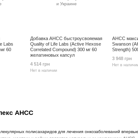
я
Добавка AHCC быстроусвояемая
AHCC макс
fe Labs
Quality of Life Labs (Active Hexose
Swanson (
мг 60
Correlated Compound) 300 мг 60
Strength) 50
желатиновых капсул
3 948 грн
4 514 грн
Нет в наличи
Нет в наличии
лекс AHCC
лекулярных полисахаридов для лечения онкозаболеваний впервые 