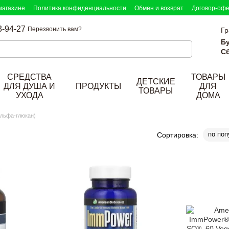
магазине
Политика конфиденциальности
Обмен и возврат
Договор-оф
3-94-27
Перезвонить вам?
Гр
Б
Сб
СРЕДСТВА
ТОВАРЫ
ДЕТСКИЕ
ДЛЯ ДУША И
ПРОДУКТЫ
ДЛЯ
ТОВАРЫ
УХОДА
ДОМА
льфа-глюкан)
по поп
Сортировка: