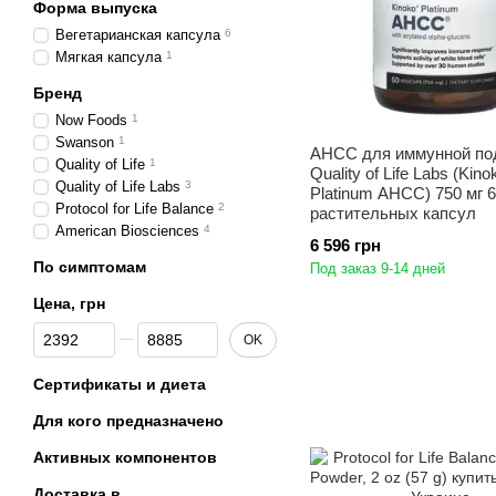
Форма выпуска
Вегетарианская капсула
6
Мягкая капсула
1
Бренд
Now Foods
1
Swanson
1
AHCC для иммунной по
Quality of Life
1
Quality of Life Labs (Kino
Quality of Life Labs
3
Platinum AHCC) 750 мг 
Protocol for Life Balance
2
растительных капсул
American Biosciences
4
6 596 грн
По симптомам
Под заказ 9-14 дней
Цена, грн
От Цена, грн
До Цена, грн
OK
Сертификаты и диета
Для кого предназначено
Активных компонентов
Доставка в