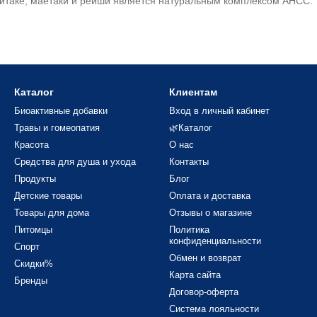
иитаке, маетаки и рейши является натуральным комплексом АНСС.
 работает с полисахаридами, аминоксилотами и минералами. Назн
Каталог
Клиентам
 состав и особенности
Биоактивные добавки
Вход в личный кабинет
Травы и гомеопатия
🌿Каталог
Красота
О нас
 используются при повышенных рисках заболеваниях раком и для
Средства для душа и ухода
Контакты
атитах. Проникая в клетки, шиитаке сдерживать прогрессирование
Продукты
Блог
 гриб). Иммуномоделирующие свойства препятствуют перерождени
Детские товары
Оплата и доставка
е, препятствует развитию гипертонии, поддерживает уровень саха
Товары для дома
Отзывы о магазине
Питомцы
Политика
 онкологических патологиях пищевода, печени, поджелудочной желе
конфиденциальности
Спорт
в, проблемах дыхательных путей.
Обмен и возврат
Скидки%
Карта сайта
Бренды
Договор-оферта
рименению АНСС
Система лояльности