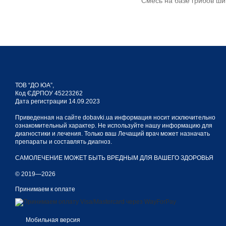
Смесь на базе грибов ш
Революционный препарат
заболеваниях.
Препарат AHCC:
ТОВ “ДО ЮА”,
Код ЄДРПОУ 45223262
Дата регистрации 14.09.2023
Шиитаке. Компоненты
Приведенная на сайте dobavki.ua информация носит исключительно
иммунодефицита, геп
ознакомительный характер. Не используйте нашу информацию для
диагностики и лечения. Только ваш Лечащий врач может назначать
Маетаки (танцующий
препараты и составлять диагноз.
нормализует давлени
защиты клеток.
САМОЛЕЧЕНИЕ МОЖЕТ БЫТЬ ВРЕДНЫМ ДЛЯ ВАШЕГО ЗДОРОВЬЯ
Рейши. Актуален при
© 2019—2026
для лечения суставо
Принимаем к оплате
Показания к п
Мобильная версия