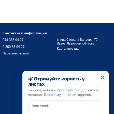
ачается при патологиях внутренних органов, онкологических
Контактная информация
044 333-94-27
улица Степана Бандери, 77,
Львов, Львовская область
0 800 33-94-27
Карта проезда
Перезвонить вам?
 лечения онкобольных. Мицелий актуален при синдроме
 болезни, снижая проявление симптоматики.
ю доброкачественных образований. Также, ингредиент АНСС
ра в крови. Активизируя макрофаги, стимулируют реакцию
зы, легких, костной ткани и мозга. Применяется в медицине