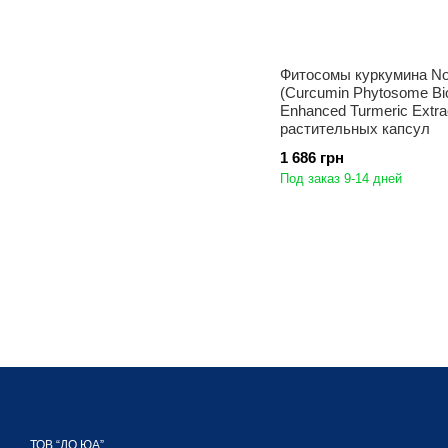
Фитосомы куркумина N
(Curcumin Phytosome Bi
Enhanced Turmeric Extra
растительных капсул
1 686 грн
Под заказ 9-14 дней
ТОВ “ДО ЮА”,