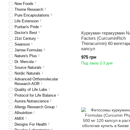
Now Foods
7
Thorne Research
3
Pure Encapsulations
5
Life Extension
2
Puritan's Pride
4
Doctor's Best
3
Куркумин теракурмин Na
Factors (CurcuminRich
21st Century
1
Theracurmin) 60 вегетар
Swanson
1
капсул
Jarrow Formulas
4
Nature's Plus
1
975 грн
Dr. Mercola
4
Под заказ 2-3 дня
Source Naturals
1
Nordic Naturals
1
Advanced Orthomolecular
Research AOR
1
Quality of Life Labs
1
Protocol for Life Balance
2
Aurora Nutrascience
2
Allergy Research Group
1
Allnutrition
1
AMIX
1
Designs For Health
2
4