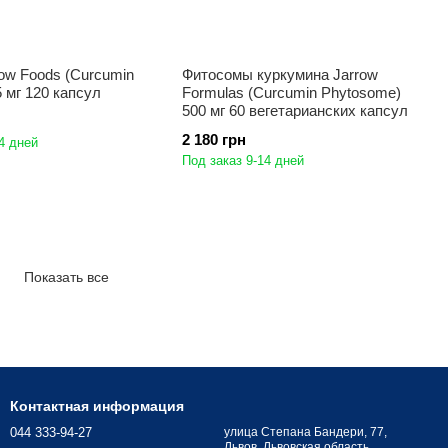
ow Foods (Curcumin
Фитосомы куркумина Jarrow
5 мг 120 капсул
Formulas (Curcumin Phytosome)
500 мг 60 вегетарианских капсул
2 180 грн
4 дней
Под заказ 9-14 дней
Показать все
Контактная информация
044 333-94-27
улица Степана Бандери, 77,
Львов, Львовская область