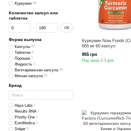
Куркумин
94
Количество капсул или
таблеток
От Количество капсул или таблеток
До Количество капсул или таблеток
OK
Форма выпуска
Куркумин Now Foods (C
665 мг 60 капсул
Капсулы
23
Таблетки
6
955 грн
Порошок
1
Под заказ 2-3 дня
Жидкость
1
Вегетарианская капсула
35
Мягкая капсула
10
Бренд
Haya Labs
1
Results RNA
1
Priority One
1
EuroMedica
1
Solgar
5