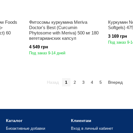
ow Foods
Фитосомы куркумина Meriva
Куркумин N
o-
Doctor's Best (Curcumin
Softgels) 47
ct) 60
Phytosome with Meriva) 500 мг 180
3 169 грн
вегетарианских капсул
Под заказ 9-1
4 549 грн
Под заказ 9-14 дней
Назад
1
2
3
4
5
Вперед
Каталог
Клиентам
Биоактивные добавки
Вход в личный кабинет