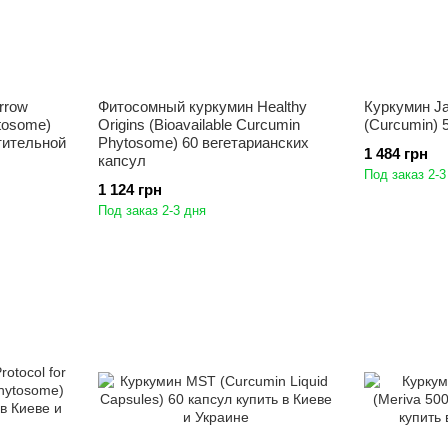
rrow
Фитосомный куркумин Healthy
Куркумин Ja
tosome)
Origins (Bioavailable Curcumin
(Curcumin) 
стительной
Phytosome) 60 вегетарианских
1 484 грн
капсул
Под заказ 2-3
1 124 грн
Под заказ 2-3 дня