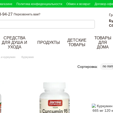
магазине
Политика конфиденциальности
Обмен и возврат
Договор-оф
3-94-27
Перезвонить вам?
Гр
Б
Сб
СРЕДСТВА
ТОВАРЫ
ДЕТСКИЕ
ДЛЯ ДУША И
ПРОДУКТЫ
ДЛЯ
ТОВАРЫ
УХОДА
ДОМА
 и куркумин
Куркумин
по поп
Сортировка: