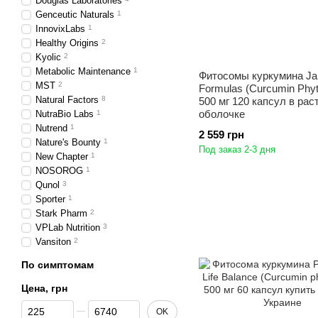
Douglas Laboratories
Genceutic Naturals
1
InnovixLabs
1
Healthy Origins
2
Kyolic
2
Metabolic Maintenance
1
Фитосомы куркумина Ja
MST
2
Formulas (Curcumin Phy
Natural Factors
8
500 мг 120 капсул в ра
оболочке
NutraBio Labs
1
Nutrend
1
2 559 грн
Nature's Bounty
1
Под заказ 2-3 дня
New Chapter
1
NOSOROG
1
Qunol
3
Sporter
1
Stark Pharm
2
VPLab Nutrition
3
Vansiton
2
По симптомам
Цена, грн
От Цена, грн
До Цена, грн
OK