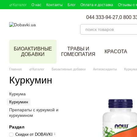
Перейти к основному контенту
🌿Каталог
О нас
Контакты
Блог
Оплата и доставка
Отзывы о 
DOBAVKI в СМИ
Партнерская программа
Подбор добавок
044 333-94-27,
0 800 3
БИОАКТИВНЫЕ
ТРАВЫ И
КРАСОТА
ДОБАВКИ
ГОМЕОПАТИЯ
Главная
🌿Каталог
Биоактивные добавки
Антиоксиданты
Куркума
Куркумин
Куркума
Куркумин
Препараты с куркумой и
куркумином
Раздел
Скидки от DOBAVKI
1