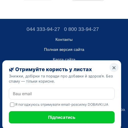
044 333-94-27
0 800 33-94-27
Контакты
Полная версия сайта
Карта сайта
ТОВ “ДО ЮА”,
Код ЄДРПОУ 45223262
Дата регистрации 14.09.2023
Приведенная на сайте dobavki.ua информация носит
исключительно ознакомительный характер. Не используйте
нашу информацию для диагностики и лечения. Только ваш
Лечащий врач может назначать препараты и составлять диагноз.
САМОЛЕЧЕНИЕ МОЖЕТ БЫТЬ ВРЕДНЫМ ДЛЯ ВАШЕГО
ЗДОРОВЬЯ